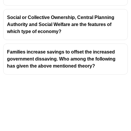
വിശകലനം ചെയ്യുന്നതിനും
മെച്ചപ്പെടുത്തലുകൾ നിർദ്ദേശിക്കുന്നതിനുമാണ്
ലക്ഷ്യമിടുന്നത്.
Social or Collective Ownership, Central Planning
Authority and Social Welfare are the features of
കാർവെ കമ്മിറ്റി
which type of economy?
ചെറുകിട വ്യവസായങ്ങളിലൂടെ ഗ്രാമ വികസനം
പ്രോത്സാഹിപ്പിക്കുന്നതിനായി 1955-ലാണ്
Families increase savings to offset the increased
ഔദ്യോഗികമായി വില്ലേജ്, ചെറുകിട
government dissaving. Who among the following
വ്യവസായ സമിതി എന്നറിയപ്പെടുന്ന കാർവേ
has given the above mentioned theory?
കമ്മിറ്റി രൂപീകരിച്ചത്.
രണ്ടാം പഞ്ചവത്സര പദ്ധതിയിൽ ഇന്ത്യയുടെ
വ്യാവസായിക നയം രൂപപ്പെടുത്തുന്നതിൽ ഇത്
ഒരു പ്രധാന പങ്ക് വഹിച്ചു.
ശിവരാമൻ കമ്മിറ്റി
ബി. ശിവരാമൻ കമ്മിറ്റിയുടെ ശുപാർശകളെ
അടിസ്ഥാനമാക്കി 1982 ജൂലൈ 12-നാണ്
നാഷണൽ ബാങ്ക് ഫോർ അഗ്രികൾച്ചർ ആൻഡ്