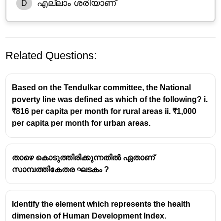
എല്ലാം ശരിയാണ്
D
Related Questions:
Based on the Tendulkar committee, the National
poverty line was defined as which of the following? i.
₹816 per capita per month for rural areas ii. ₹1,000
per capita per month for urban areas.
വാഗുൽ കമ്മിറ്റി
1987-ൽ രൂപീകൃതമായ വഗൽ കമ്മിറ്റി ഇന്ത്യൻ
താഴെ കൊടുത്തിരിക്കുന്നതിൽ ഏതാണ്
മണി മാർക്കറ്റിൻ്റെ പ്രവർത്തനങ്ങളിൽ ശ്രദ്ധ
സാമ്പത്തികേതര ഘടകം ?
കേന്ദ്രീകരിച്ചു.
നാരായണൻ വഗൽ അധ്യക്ഷനായ ഈ സമിതി,
ഇന്ത്യൻ പണവിപണിയുടെ കാര്യക്ഷമത,
Identify the element which represents the health
ഓർഗനൈസേഷൻ, പ്രവർത്തനം എന്നിവ
dimension of Human Development Index.