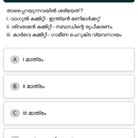
താഴെപ്പറയുന്നവയിൽ ശരിയേത് ?
i. വാഗുൽ കമ്മിറ്റി - ഇന്ത്യൻ മണിമാർക്കറ്റ്
ii. ശിവരാമൻ കമ്മിറ്റി - നബാഡിന്റെ രൂപീകരണം
iii. കാർവെ കമ്മിറ്റി - ഗാമീണ ചെറുകിട വ്യവസായം
i മാത്രം
A
ii മാത്രം
B
iii മാത്രം
C