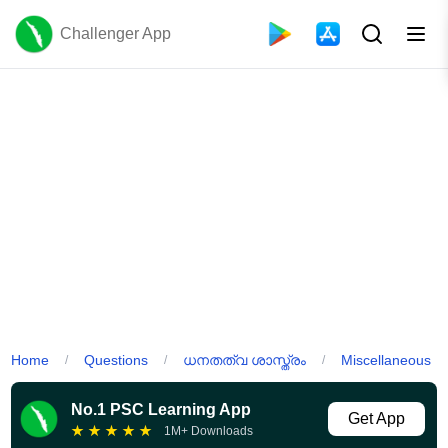
Challenger App
Home
Questions
ധനതത്വ ശാസ്ത്രം
Miscellaneous
/
/
/
No.1 PSC Learning App
Get App
★
★
★
★
★
1M+ Downloads