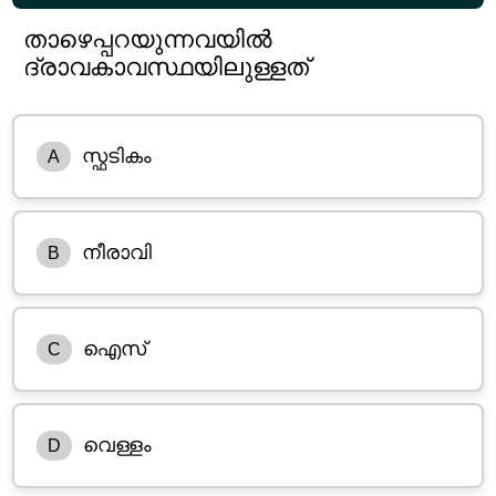
താഴെപ്പറയുന്നവയിൽ
ദ്രാവകാവസ്ഥയിലുള്ളത്
സ്ഫ‌ടികം
A
നീരാവി
B
ഐസ്
C
വെള്ളം
D