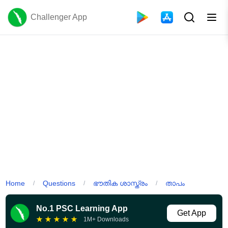
Challenger App
Home
Questions
ഭൗതിക ശാസ്ത്രം
താപം
/
/
/
No.1 PSC Learning App
Get App
★
★
★
★
★
1M+ Downloads