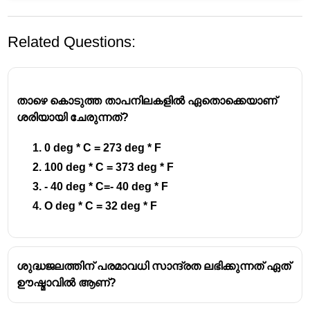
Related Questions:
താഴെ കൊടുത്ത താപനിലകളിൽ ഏതൊക്കെയാണ്
ശരിയായി ചേരുന്നത്?
0 deg * C = 273 deg * F
ദ്രാവകാവസ്ഥയിലുള്ളത്
വെള്ളം
(Water) ആണ്.
100 deg * C = 373 deg * F
- 40 deg * C=- 40 deg * F
O deg * C = 32 deg * F
ശുദ്ധജലത്തിന് പരമാവധി സാന്ദ്രത ലഭിക്കുന്നത് ഏത്
ഊഷ്മാവിൽ ആണ്?