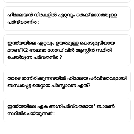
ഹിമാദ്രിയുടെ സവിശേഷത അല്ലാത്തത് :
ഹിമാലയൻ നിരകളിൽ ഏറ്റവും തെക്ക് ഭാഗത്തുള്ള
പർവ്വതനിര :
(i) ലോകത്തിൽ ഏറ്റവും കൂടുതൽ മഴ
ലഭ്യമാകുന്നു:
ലോകത്തിൽ ഏറ്റവും കൂടുതൽ
മഴ ലഭിക്കുന്നത് ഹിമാദ്രിയുടെ ഭാഗത്തല്ല,
ഇന്ത്യയിലെ ഏറ്റവും ഉയരമുള്ള കൊടുമുടിയായ
മറിച്ച് പൂർവ്വ ഹിമാലയത്തിന്റെ
മൗണ്ട് K2 അഥവാ ഗോഡ് വിൻ ആസ്റ്റിൻ സ്ഥിതി
തെക്കുഭാഗത്തുള്ള മേഘാലയയിലെ
ചെയ്യുന്ന പർവതനിര ?
ചിറാപുഞ്ചി, മൗസിൻറാം തുടങ്ങിയ
പ്രദേശങ്ങളിലാണ്. ഹിമാദ്രി പ്രധാനമായും
ഉയരമുള്ളതും മഞ്ഞുമൂടിയതുമായ
താഴെ തന്നിരിക്കുന്നവയിൽ ഹിമാലയ പർവ്വതവുമായി
പ്രദേശമാണ്.
ബന്ധപ്പെട്ട തെറ്റായ പ്രസ്താവന ഏത്?
(iv) നിരപ്പായ താഴ്വരകളായ ദൂണുകൾ (Doon)
കാണപ്പെടുന്നു:
ദൂണുകൾ കാണപ്പെടുന്നത്
ഹിമാലയത്തിന്റെ ഏറ്റവും തെക്കേ അറ്റത്തുള്ള
ഇന്ത്യയിലെ ഏക അഗ്നിപർവ്വതമായ ' ബാരൺ '
ശിവാലിക് നിരകളിലാണ്, ഹിമാദ്രിയിലല്ല.
സ്ഥിതിചെയ്യുന്നത് :
ഹിമാദ്രിയുടെ സവിശേഷതകൾ :