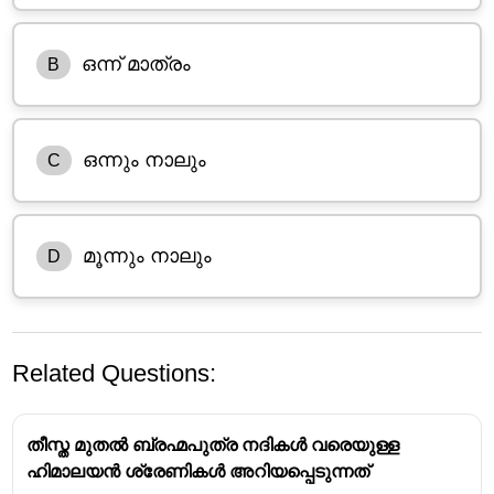
ഒന്ന് മാത്രം
B
ഒന്നും നാലും
C
മൂന്നും നാലും
D
Related Questions:
തീസ്ത മുതൽ ബ്രഹ്മപുത്ര നദികൾ വരെയുള്ള
ഹിമാലയൻ ശ്രേണികൾ അറിയപ്പെടുന്നത്