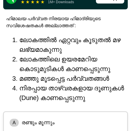
★
★
★
★
★
1M+ Downloads
ഹിമാലയ പർവ്വത നിരയായ ഹിമാദ്രിയുടെ
സവിശേഷതകൾ അല്ലാത്തത് :
ലോകത്തിൽ ഏറ്റവും കൂടുതൽ മഴ
ലഭ്യമാകുന്നു
ലോകത്തിലെ ഉയരമേറിയ
കൊടുമുടികൾ കാണപ്പെടുന്നു
മഞ്ഞു മൂടപ്പെട്ട പർവ്വതങ്ങൾ
നിരപ്പായ താഴ്വരകളായ ദൂണുകൾ
(Dune) കാണപ്പെടുന്നു
രണ്ടും മൂന്നും
A