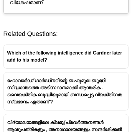
വിശേഷമാണ്
Related Questions:
Which of the following intelligence did Gardner later
add to his model?
ഹോവാർഡ് ഗാർഡ്‌നറിന്റെ ബഹുമുഖ ബുദ്ധി
സിദ്ധാന്തത്തെ അടിസ്ഥാനമാക്കി ആന്തരിക -
ബുദ്ധിയുടെ 'g' ഘടകത്തിന്റെ സവിശേഷത
വൈയക്തിക ബുദ്ധിയുമായി ബന്ധപ്പെട്ട വ്യക്തിഗത
സ്വഭാവം ഏതാണ് ?
ജന്മസിദ്ധമാണ്
സ്ഥിരമാണ്
പൊതുവായ മാനസികശക്തി
വിദ്യാലയങ്ങളിലെ ക്ലബ്ബ് പ്രവർത്തനങ്ങൾ
വിശേഷമാണ്
ആശുപത്രികളും , അനാഥാലയങ്ങളും സന്ദർശിക്കൽ