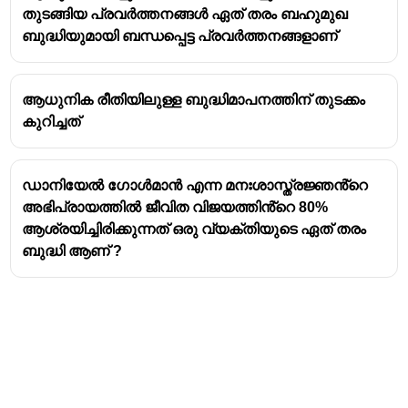
തുടങ്ങിയ പ്രവർത്തനങ്ങൾ ഏത് തരം ബഹുമുഖ
ബുദ്ധിയുമായി ബന്ധപ്പെട്ട പ്രവർത്തനങ്ങളാണ്
ജനറൽ ഇന്റലിജൻസ്, ജനറൽ ഫാക്ടർ
അല്ലെങ്കിൽ ജി ഫാക്ടർ എന്നും
ആധുനിക രീതിയിലുള്ള ബുദ്ധിമാപനത്തിന് തുടക്കം
അറിയപ്പെടുന്നു. വൈജ്ഞാനിക കഴിവ്
കുറിച്ചത്
അളവുകളിൽ പ്രകടനത്തെ സ്വാധീനിക്കുന്ന
വിശാലമായ മാനസിക ശേഷിയുടെ
നിലനിൽപ്പിനെ സൂചിപ്പിക്കുന്നു.
ഡാനിയേൽ ഗോൾമാൻ എന്ന മനഃശാസ്ത്രജ്ഞൻ്റെ
ഇന്റലിജൻസ്, ഐക്യു, പൊതുവായ
അഭിപ്രായത്തിൽ ജീവിത വിജയത്തിൻ്റെ 80%
വൈജ്ഞാനിക കഴിവ്, പൊതുവായ മാനസീക
ആശ്രയിച്ചിരിക്കുന്നത് ഒരു വ്യക്തിയുടെ ഏത് തരം
കഴിവ് തുടങ്ങിയ മറ്റ് പദങ്ങളും പൊതു
ബുദ്ധി ആണ് ?
ബുദ്ധിയുടെ അതേ കാര്യം അർത്ഥമാക്കാൻ
പരസ്പരം ഉപയോഗിക്കുന്നു.