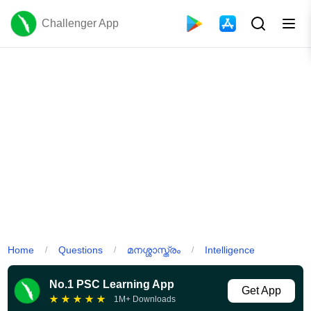
Challenger App
Home
Questions
മനശ്ശാസ്ത്രം
Intelligence
/
/
/
No.1 PSC Learning App
Get App
★
★
★
★
★
1M+ Downloads