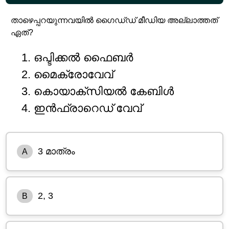
താഴെപ്പറയുന്നവയിൽ ഗൈഡ്‌ഡ് മീഡിയ അല്ലാത്തത്
ഏത്?
ഒപ്ടിക്കൽ ഫൈബർ
മൈക്രോവേവ്
കൊയാക്‌സിയൽ കേബിൾ
ഇൻഫ്രാറെഡ് വേവ്
3 മാത്രം
A
2, 3
B