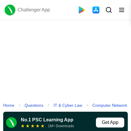
Challenger App
Home
Questions
IT & Cyber Law
Computer Network
/
/
/
No.1 PSC Learning App
Get App
★
★
★
★
★
1M+ Downloads