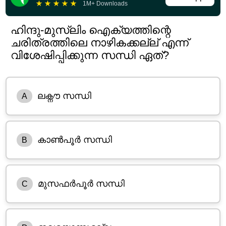
★
★
★
★
★
1M+ Downloads
ഹിന്ദു-മുസ്‌ലിം ഐക്യത്തിന്റെ
ചരിത്രത്തിലെ നാഴികക്കല്ല് എന്ന്
വിശേഷിപ്പിക്കുന്ന സന്ധി ഏത്?
ലക്നൗ സന്ധി
A
കാൺപൂർ സന്ധി
B
മുസഫർപൂർ സന്ധി
C