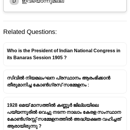
ഇവയൊന്നുമല്ല
D
Related Questions:
Who is the President of Indian National Congress in
its Banaras Session 1905 ?
സിവിൽ നിയമലംഘന പ്രസ്ഥാനം ആരംഭിക്കാൻ
തീരുമാനിച്ച കോൺഗ്രസ് സമ്മേളനം :
1928 മെയ് മാസത്തിൽ കണ്ണൂർ ജില്ലയിലെ
പയ്യന്നൂരിൽ വെച്ചു നടന്ന നാലാം കേരള സംസ്ഥാന
കോൺഗ്രസ്സ് സമ്മേളനത്തിൽ അദ്ധ്യക്ഷത വഹിച്ചത്
ആരായിരുന്നു ?