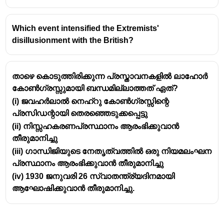
Which event intensified the Extremists'
disillusionment with the British?
താഴെ കൊടുത്തിരിക്കുന്ന പ്രസ്താവനകളിൽ ലാഹോർ
കോൺഗ്രസ്സുമായി ബന്ധമില്ലാത്തത് ഏത്?
(i) ജവഹർലാൽ നെഹ്റു കോൺഗ്രസ്സിന്റെ
പ്രസിഡന്റായി തെരഞ്ഞെടുക്കപ്പെട്ടു
(ii) നിസ്സഹകരണപ്രസ്ഥാനം ആരംഭിക്കുവാൻ
തീരുമാനിച്ചു
(iii) ഗാന്ധിജിയുടെ നേതൃത്വത്തിൽ ഒരു നിയമലംഘന
പ്രസ്ഥാനം ആരംഭിക്കുവാൻ തീരുമാനിച്ചു
(iv) 1930 ജനുവരി 26 സ്വാതന്ത്ര്യദിനമായി
ആഘോഷിക്കുവാൻ തീരുമാനിച്ചു.