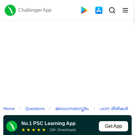
Challenger App
Home
Questions
ബോധനശാസ്ത്രം
പഠന രീതികൾ
/
/
/
No.1 PSC Learning App
Get App
★
★
★
★
★
1M+ Downloads