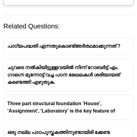
Related Questions:
പാഠ്യപദ്ധതി എന്നതുകൊണ്ട്അർത്ഥമാക്കുന്നത് ?
ചുവടെ നൽകിയിട്ടുള്ളവയിൽ നിന്ന് റോബർട്ട് എം.
ഗാഗ്നെ മുന്നോട്ട് വച്ച പഠന മേഖലകൾ ശരിയായത്
Inferring is the process of making an educated
കണ്ടെത്തി എഴുതുക.
guess or reaching a conclusion based on a
combination of evidence and prior knowledge.
It's not about directly stating what's on the page but
Three part structural foundation 'House',
about "reading between the lines" to understand
'Assignment', 'Laboratory' is the key feature of
something that isn't explicitly said.
The best science skill to be used by a student while
studying the migration of birds is Inferring
ഒരു നല്ല പാഠപുസ്തകത്തിനുണ്ടായിരി ക്കേണ്ട