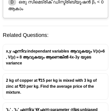
ഒരു സിമെട്രിക് ഡിസ്ട്രിബ്യൂഷൻ β₁ < 0
D
ആകാം
Related Questions:
x,y എന്നിവ independant variables ആവുകയും V(x)=6
, V(y) = 8 ആവുകയും ആണെങ്കിൽ 4x-3y യുടെ
variance
2 kg of copper at ₹15 per kg is mixed with 3 kg of
zinc at ₹20 per kg. Find the average price of the
mixture.
't₁' , 't₂' എന്നിവ '𝚹'എന്ന parameter ന്ടെ unbiased