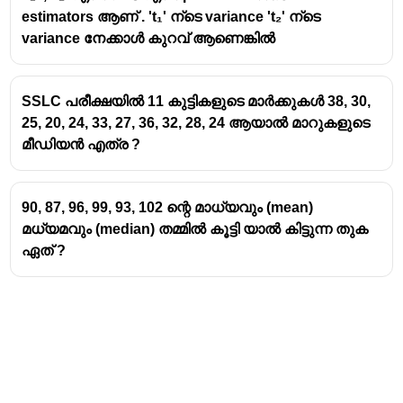
estimators ആണ് . 't₁' ന്ടെ variance 't₂' ന്ടെ
variance നേക്കാൾ കുറവ് ആണെങ്കിൽ
SSLC പരീക്ഷയിൽ 11 കുട്ടികളുടെ മാർക്കുകൾ 38, 30,
25, 20, 24, 33, 27, 36, 32, 28, 24 ആയാൽ മാറുകളുടെ
മീഡിയൻ എത്ര ?
90, 87, 96, 99, 93, 102 ന്റെ മാധ്യവും (mean)
മധ്യമവും (median) തമ്മിൽ കൂട്ടി യാൽ കിട്ടുന്ന തുക
ഏത് ?