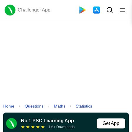
Challenger App
Home
Questions
Maths
Statistics
/
/
/
No.1 PSC Learning App
Get App
★
★
★
★
★
1M+ Downloads