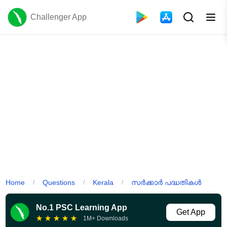
Challenger App
Home
Questions
Kerala
സർക്കാർ പദ്ധതികൾ
/
/
/
No.1 PSC Learning App
Get App
★
★
★
★
★
1M+ Downloads