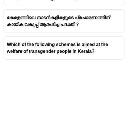
പിഴത്തുകയുടെ
25% അല്ലെങ്കിൽ പരമാവധി
₹2,500
ആണ്.
കേരളത്തിലെ നാടൻകളികളുടെ പ്രചാരണത്തിന്
ഈ പദ്ധതി 'മാലിന്യമുക്തം നവകേരളം' എന്ന
കായിക വകുപ്പ് ആരംഭിച്ച പദ്ധതി ?
പ്രചാരണത്തിൻ്റെ ഭാഗമായി സംസ്ഥാന
സർക്കാർ നടപ്പാക്കിയതാണ്.
മാലിന്യം വലിച്ചെറിയുന്നതിൻ്റെ ഫോട്ടോയോ
Which of the following schemes is aimed at the
വീഡിയോയോ സഹിതം തദ്ദേശ സ്വയംഭരണ
welfare of transgender people in Kerala?
സ്ഥാപനങ്ങളിലെ സെക്രട്ടറിയെ
വിവരമറിയിക്കുന്നവർക്കാണ് ഈ പാരിതോഷികം
ലഭിക്കുന്നത്.