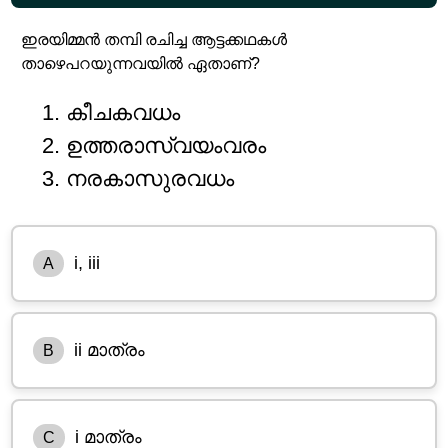
ഇരയിമ്മൻ തമ്പി രചിച്ച ആട്ടക്കഥകൾ
താഴെപറയുന്നവയിൽ ഏതാണ്?
കീചകവധം
ഉത്തരാസ്വയംവരം
നരകാസുരവധം
i, iii
A
ii മാത്രം
B
i മാത്രം
C