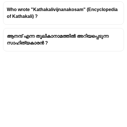
ഇരയിമ്മൻ തമ്പി രചിച്ച ആട്ടക്കഥകൾ
Who wrote "Kathakalivijnanakosam" (Encyclopedia
കീചകവധം
of Kathakali) ?
ഉത്തരാസ്വയംവരം
ആനന്ദ് എന്ന തൂലികാനാമത്തിൽ അറിയപ്പെടുന്ന
സാഹിത്യകാരൻ ?