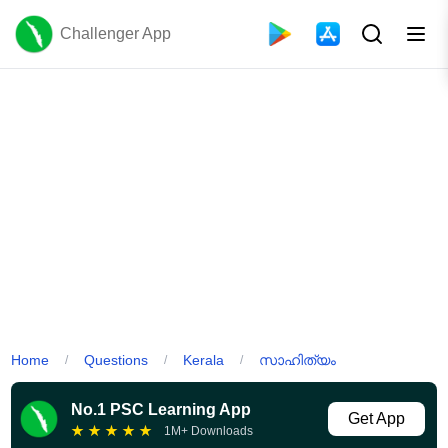
Challenger App
Home
Questions
Kerala
സാഹിത്യം
/
/
/
No.1 PSC Learning App
Get App
★
★
★
★
★
1M+ Downloads