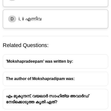
i, ii എന്നിവ
D
Related Questions:
'Mokshapradeepam' was written by:
The author of Mokshapradipam was:
കാർത്തികതിരുനാൾ രാമവർമ്മ മഹാരാജാവിനാൽ
രചിയ്ക്കപ്പെട്ട ആട്ടകഥ
യാണ് നരകാസുരവധം.
എം മുകുന്ദന്, വയലാർ സാഹിത്യ അവാർഡ്
ശ്രീമഹാഭാഗവതം ദശമസ്കന്ധം ഉത്തരാർദ്ധത്തിലെ
നേടിക്കൊടുത്ത കൃതി ഏത്?
അദ്ധ്യായം 59നെ അടിസ്ഥാനമാക്കിയാണ് ഈ
ആട്ടക്കഥ രചിച്ചിരിക്കുന്നത്.