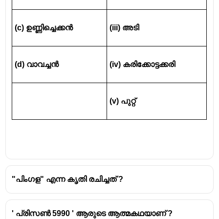
(c) ഉണ്ണിച്ചെക്കൻ 
(iii) അടി 
(d) വാവച്ചൻ 
(iv) കരിക്കോട്ടക്കരി 
(v) പുറ്റ് 
"പിംഗള" എന്ന കൃതി രചിച്ചത് ?
' പ്രിസൺ 5990 ' ആരുടെ ആത്മകഥയാണ് ?