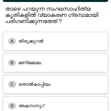
താഴെ പറയുന്ന സംഘസാഹിത്യ
കൃതികളിൽ വ്യാകരണ ഗ്രന്ഥമായി
പരിഗണിക്കുന്നതേത് ?
തിരുക്കുറൽ
A
മണിമേഖല
B
തൊൽകാപ്പിയം
C
അകനാനൂറ്
D