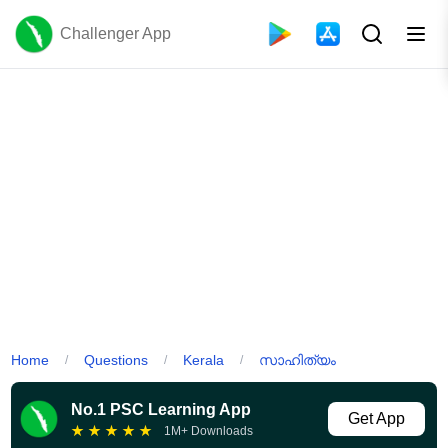
Challenger App
Home
Questions
Kerala
സാഹിത്യം
/
/
/
No.1 PSC Learning App
Get App
★
★
★
★
★
1M+ Downloads