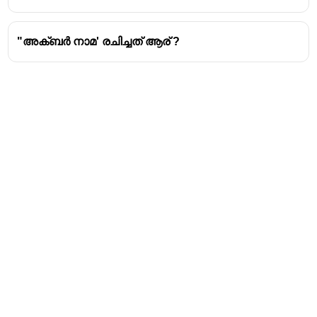
"അക്ബർ നാമ' രചിച്ചത് ആര് ?
Address
Valamkottil Towers,