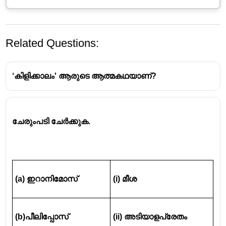
Related Questions:
‘കിളിക്കാലം' ആരുടെ ആത്മകഥയാണ്?
ചേരുംപടി ചേർക്കുക.
(a) ഇറാനിമോസ് 
(i) മീശ 
(b)പീലിപ്പോസ് 
(ii) അടിയാളപ്രേതം