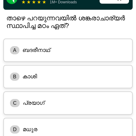
★
★
★
★
★
1M+ Downloads
താഴെ പറയുന്നവയിൽ ശങ്കരാചാര്യർ
സ്ഥാപിച്ച മഠം ഏത്?
ബദരീനാഥ്
A
കാശി
B
പ്രയാഗ്
C
മധുര
D