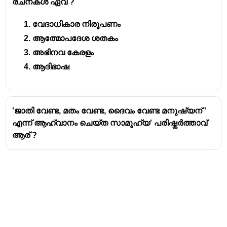
രചനകൾ ഏവ ?
പടിഞ്ഞാറ്:
ദ്വാരകാ പീഠം (ദ്വാരകാ ശാരദാ മഠം),
ദ്വാരക, ഗുജറാത്ത്.
വേദാധികാര നിരൂപണം
ഈ മഠങ്ങളെല്ലാം ശങ്കരാചാര്യരുടെ അദ്വൈത
ആത്മോപദേശ ശതകം
ദർശനത്തിന്റെ പ്രചാരണ കേന്ദ്രങ്ങളായി
അഭിനവ കേരളം
വർത്തിക്കുന്നു.
ആദിഭാഷ
'ജാതി വേണ്ട, മതം വേണ്ട, ദൈവം വേണ്ട മനുഷ്യന് '
എന്ന് ആഹ്വാനം ചെയ്ത സാമൂഹ്യ' പരിഷ്കർത്താവ്
ആര് ?