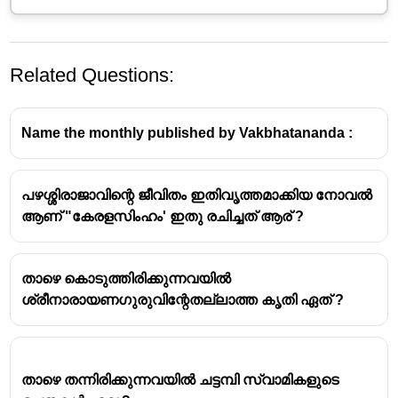
Related Questions:
Name the monthly published by Vakbhatananda :
പഴശ്ശിരാജാവിന്റെ ജീവിതം ഇതിവൃത്തമാക്കിയ നോവൽ
ബദരീനാഥിലുള്ള ജ്യോതിർമഠം
. ഭാരതത്തിന്റെ
ആണ് "കേരളസിംഹം' ഇതു രചിച്ചത് ആര് ?
നാല് ദിക്കുകളിലായി അദ്ദേഹം സ്ഥാപിച്ച ഈ
മഠങ്ങൾ താഴെ പറയുന്നവയാണ്:
താഴെ കൊടുത്തിരിക്കുന്നവയിൽ
വടക്ക്:
ജ്യോതിർമഠം (ജ്യോതിർമഠ് / ജോഷിമഠ്),
ശ്രീനാരായണഗുരുവിന്റേതല്ലാത്ത കൃതി ഏത് ?
ബദരീനാഥ്, ഉത്തരാഖണ്ഡ്.
കിഴക്ക്:
ഗോവർദ്ധന മഠം, പുരി, ഒഡീഷ.
തെക്ക്:
ശാരദാ പീഠം (ശൃംഗേരി ശാരദാ മഠം),
ശൃംഗേരി, കർണ്ണാടക.
താഴെ തന്നിരിക്കുന്നവയിൽ ചട്ടമ്പി സ്വാമികളുടെ