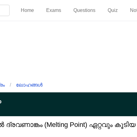
Home
Exams
Questions
Quiz
No
രം
/
ലോഹങ്ങൾ
p
 ദ്രവണാങ്കം (Melting Point) ഏറ്റവും കൂ