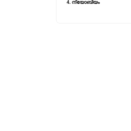
നിയോബിയം
മറ്റ് ഉയർന്ന ദ്രവണാങ്കമുള്ള ല
ടൈറ്റാനിയം (Titanium):
ദ്രവണാ
ഇരുമ്പ് (Iron):
ദ്രവണാങ്കം 153
അലുമിനിയം (Aluminum):
ദ്രവ
Download Challenger 