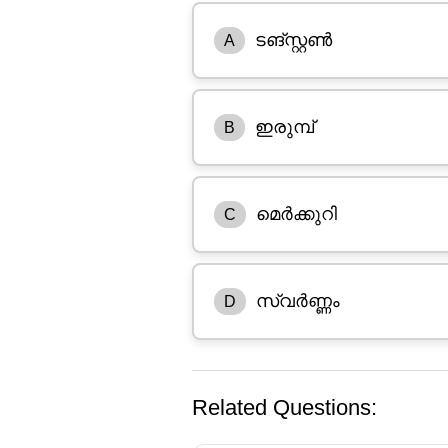
ടങ്സ്റ്റൺ
A
ഇരുമ്പ്
B
മെർക്കുറി
C
സ്വർണ്ണം
D
Related Questions: