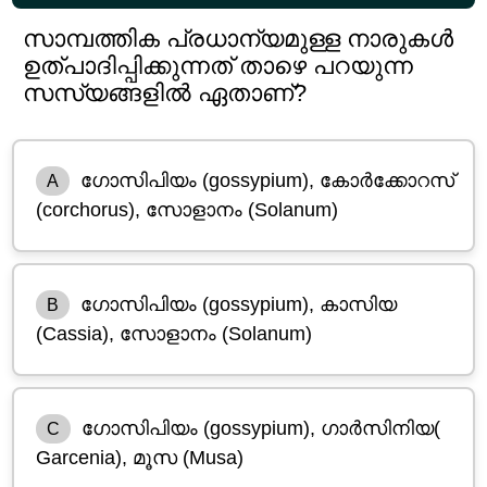
സാമ്പത്തിക പ്രധാന്യമുള്ള നാരുകൾ
ഉത്‌പാദിപ്പിക്കുന്നത് താഴെ പറയുന്ന
സസ്യങ്ങളിൽ ഏതാണ്?
ഗോസിപിയം (gossypium), കോർക്കോറസ്
A
(corchorus), സോളാനം (Solanum)
ഗോസിപിയം (gossypium), കാസിയ
B
(Cassia), സോളാനം (Solanum)
ഗോസിപിയം (gossypium), ഗാർസിനിയ(
C
Garcenia), മൂസ (Musa)