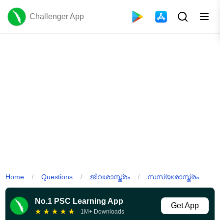
Challenger App
Home
Questions
ജീവശാസ്ത്രം
സസ്യശാസ്ത്രം
/
/
/
No.1 PSC Learning App
Get App
★
★
★
★
★
1M+ Downloads