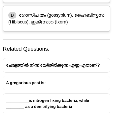
ഗോസിപിയം (gossypium), ഹൈബിസ്കസ്
D
(Hibiscus). ഇക്സോറ (Ixora)
Related Questions:
ചോളത്തിൽ നിന്ന് വേർതിരിക്കുന്ന എണ്ണ ഏതാണ് ?
A gregarious pest is:
സാമ്പത്തിക പ്രാധാന്യമുള്ള
__________is nitrogen fixing bacteria, while
നാരുകൾ ഉത്പാദിപ്പിക്കുന്ന
________ as a denitrifying bacteria