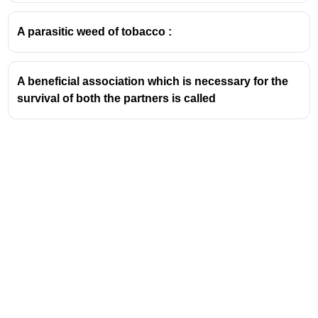
സസ്യങ്ങൾ
A parasitic weed of tobacco :
ഗോസിപിയം (
Gossypium
) - പരുത്തി
പരുത്തിച്ചെടി
മാൽവേസിയ
(Malvaceae)
A beneficial association which is necessary for the
കുടുംബത്തിൽപ്പെട്ടതാണ്.
survival of both the partners is called
ഇവയുടെ വിത്തുകളിൽ നിന്നാണ്
നാരുകൾ (സീഡ് ഹെയർ
ഫൈബറുകൾ) ഉത്പാദിപ്പിക്കുന്നത്. ഈ
നാരുകൾ പ്രധാനമായും
സെല്ലുലോസ് കൊണ്ടാണ്
നിർമ്മിച്ചിരിക്കുന്നത്.
സാമ്പത്തിക പ്രാധാന്യം:
ലോകത്തിലെ ഏറ്റവും പ്രധാനപ്പെട്ട
പ്രകൃതിദത്ത തുണിനാരുകളിൽ
ഒന്നാണ് പരുത്തി. വസ്ത്രങ്ങൾ,
കയറുകൾ, തുണിത്തരങ്ങൾ, മെഡിക്കൽ
ഉൽപ്പന്നങ്ങൾ എന്നിവയുടെ
നിർമ്മാണത്തിന് ഇത് വ്യാപകമായി