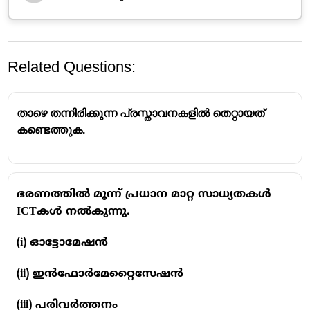
Related Questions:
താഴെ തന്നിരിക്കുന്ന പ്രസ്താവനകളിൽ തെറ്റായത്
കണ്ടെത്തുക.
ഇന്ത്യൻ ഭരണഘടനയുടെ ഭാഗം XI (Articles 245
ഭരണത്തിൽ മൂന്ന് പ്രധാന മാറ്റ സാധ്യതകൾ
to 263) യൂണിയനും സംസ്ഥാനങ്ങളും തമ്മിലുള്ള
ICTകൾ നൽകുന്നു.
നിയമനിർമ്മാണപരവും ഭരണപരവുമായ
ബന്ധങ്ങളെക്കുറിച്ച് പ്രതിപാദിക്കുന്നു.
(i) ഓട്ടോമേഷൻ
ഇന്ത്യൻ ഭരണഘടനയുടെ ഭാഗം XIV (Articles
(ii) ഇൻഫോർമേറ്റൈസേഷൻ
308 to 323) യൂണിയന്റെയും
സംസ്ഥാനങ്ങളുടെയും കീഴിലുള്ള
(iii) പരിവർത്തനം
സേവനങ്ങളുമായി ബന്ധപ്പെട്ട