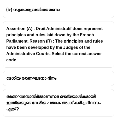
വ്യവസ്ഥകളെക്കുറിച്ചും പബ്ലിക് സർവീസ്
(iv) സ്വകാര്യവൽക്കരണം
കമ്മീഷനുകളെക്കുറിച്ചും പ്രതിപാദിക്കുന്നു.
ഇന്ത്യൻ ഭരണഘടനയുടെ ഭാഗം XVI (Articles
330 to 342A) പട്ടികജാതിക്കാർ, പട്ടികവർഗ്ഗക്കാർ,
Assertion (A) : Droit Administratif does represent
ആംഗ്ലോ-ഇന്ത്യൻ സമൂഹം തുടങ്ങിയ ചില
principles and rules laid down by the French
വിഭാഗങ്ങളുമായി ബന്ധപ്പെട്ട പ്രത്യേക
Parliament. Reason (R) : The principles and rules
വ്യവസ്ഥകളെക്കുറിച്ച് പ്രതിപാദിക്കുന്നു.
have been developed by the Judges of the
Administrative Courts. Select the correct answer
code.
ദേശീയ ഭരണഘടനാ ദിനം
ഭരണഘടനാനിർമ്മാണസഭ ഔദ്യോഗികമായി
ഇന്ത്യയുടെ ദേശീയ പതാക അംഗീകരിച്ച ദിവസം
ഏത് ?