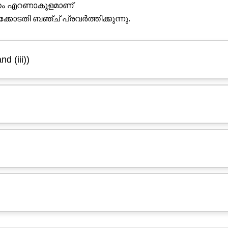
ാനം എറണാകുളമാണ്
ക്കോടതി ബഞ്ച് പ്രവർത്തിക്കുന്നു.
nd (iii))