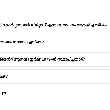
സ് കോർപ്പറേഷൻ ലിമിറ്റഡ് എന്ന സ്ഥാപനം ആരംഭിച്ച വർഷം
ടെ ആസ്ഥാനം എവിടെ ?
ജസ്റ്റിസ് നിതിൻ ജാമദാർ ആണ്
– (2025 മെയ് പ്രകാരം)
നം എറണാകുളമാണ്
– കേരള ഹൈക്കോടതി
കൊച്ചി (എറണാ
േജ്‌മെൻ്റ് ആനന്ദ് (ഇർമ)' 1979-ൽ സ്ഥാപിച്ചതാര്?
്കോടതിയുടെ ബഞ്ച് ഇല്ല. കേരള ഹൈക്കോടതിക്ക് ബഞ്ച് എ
ര് ?
് ?