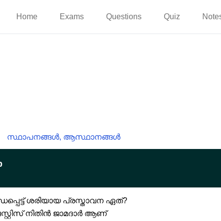
Home
Exams
Questions
Quiz
Note
സ്ഥാപനങ്ങൾ, ആസ്ഥാനങ്ങൾ
p
്പെട്ട് ശരിയായ പ്രസ്താവന ഏത്?
 ജസ്റ്റിസ് നിതിൻ ജാമദാർ ആണ്