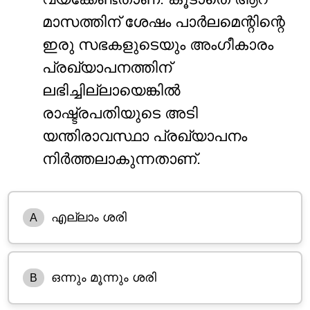
മാസത്തിന് ശേഷം പാർലമെന്റിന്റെ
ഇരു സഭകളുടെയും അംഗീകാരം
പ്രഖ്യാപനത്തിന്
ലഭിച്ചില്ലായെങ്കിൽ
രാഷ്ട്രപതിയുടെ അടി
യന്തിരാവസ്ഥാ പ്രഖ്യാപനം
നിർത്തലാകുന്നതാണ്.
എല്ലാം ശരി
A
ഒന്നും മൂന്നും ശരി
B