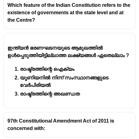
Which feature of the Indian Constitution refers to the
അതിൻ്റെ ഏതെങ്കിലും ഭാഗത്തിൻ്റെ
existence of governments at the state level and at
സുരക്ഷയ്ക്ക് ഭീഷണിയുണ്ടെന്ന് രാഷ്ട്രപതിക്ക്
the Centre?
ബോധ്യപ്പെട്ടാൽ അദ്ദേഹത്തിന് ദേശീയ
അടിയന്തിരാവസ്ഥ പ്രഖ്യാപിക്കാം. യഥാർത്ഥ
സംഭവം ഉണ്ടാകുന്നതിനുമുമ്പ് പോലും
അടിയന്തിരാവസ്ഥ പ്രഖ്യാപിക്കാൻ സാധിക്കും.
ഇന്ത്യൻ ഭരണഘടനയുടെ ആമുഖത്തിൽ
44-ആം ഭരണഘടനാ ഭേദഗതി (1978) പ്രകാരം,
ഉൾപ്പെടുത്തിയിട്ടില്ലാത്ത ലക്ഷ്യങ്ങൾ ഏതെല്ലാം ?
ദേശീയ അടിയന്തിരാവസ്ഥ പ്രഖ്യാപിക്കുന്നതിന്
പ്രധാനമന്ത്രിയുടെ നേതൃത്വത്തിലുള്ള കേന്ദ്ര
രാഷ്ട്രത്തിന്റെ ഐക്യം
മന്ത്രിസഭയുടെ രേഖാമൂലമുള്ള ശുപാർശ
യൂണിയനിൽ നിന്ന് സംസ്ഥാനങ്ങളുടെ
രാഷ്ട്രപതിക്ക് ലഭിച്ചിരിക്കണം. ഇത്
വേർപിരിയൽ
അടിയന്തിരാവസ്ഥ പ്രഖ്യാപനത്തിനുള്ള
രാഷ്ട്രത്തിന്റെ അഖണ്ഡത
സാധ്യത ദുരുപയോഗം ചെയ്യുന്നത്
തടയാനാണ്.
97th Constitutional Amendment Act of 2011 is
concerned with: