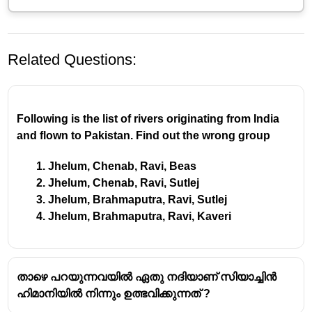
Related Questions:
Following is the list of rivers originating from India 
and flown to Pakistan. Find out the wrong group
Jhelum, Chenab, Ravi, Beas
ഗണ്ടക് നദി പദ്ധതി
Jhelum, Chenab, Ravi, Sutlej 
Jhelum, Brahmaputra, Ravi, Sutlej
ഗണ്ടക് നദി പദ്ധതി എന്നത്
ഇന്ത്യയും
Jhelum, Brahmaputra, Ravi, Kaveri
നേപ്പാളും
സംയുക്തമായി നടപ്പിലാക്കുന്ന ഒരു
പ്രധാന നദീജലസേചന പദ്ധതിയാണ്.
ഇന്ത്യയുടെ ഭാഗത്ത്, ഈ പദ്ധതിയുടെ
താഴെ പറയുന്നവയിൽ ഏതു നദിയാണ് സിയാച്ചിൻ
ഗുണഭോക്താക്കളായ സംസ്ഥാനങ്ങൾ
ഹിമാനിയിൽ നിന്നും ഉത്ഭവിക്കുന്നത് ?
ബിഹാറും ഉത്തർപ്രദേശും
ആണ്.
ഗണ്ടക് നദി, നേപ്പാളിലെ ഗോസായ്കുണ്ഡ്