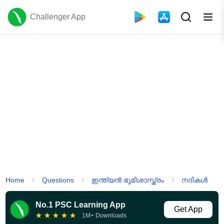
Challenger App
Home
Questions
ഇന്ത്യൻ ഭൂമിശാസ്ത്രം
നദികൾ
/
/
/
No.1 PSC Learning App
Get App
★
★
★
★
★
1M+ Downloads