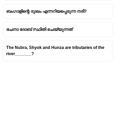
തടാകത്തിൽ ഉത്ഭവിക്കുന്നു.
ബംഗാളിന്റെ ദുഃഖം എന്നറിയപ്പെടുന്ന നദി?
ഇത് ബിഹാറിലെ സോൻപൂരിനടുത്ത്
ഗംഗയിൽ ചേരുന്നു.
ഈ പദ്ധതിയിലൂടെ പ്രധാനമായും ഇരു
രചനാ ദോബ് സ്ഥിതി ചെയ്യുന്നത്
സംസ്ഥാനങ്ങളിലെയും കൃഷിക്കാവശ്യമായ
ജലസേചനം ഉറപ്പുവരുത്തുന്നു.
ഇരു സംസ്ഥാനങ്ങളിലെയും ലക്ഷക്കണക്കിന്
The Nubra, Shyok and Hunza are tributaries of the
ഹെക്ടർ കൃഷിഭൂമിക്ക് ഈ പദ്ധതി
river_______?
പ്രയോജനകരമാണ്.
വൈദ്യുതി ഉത്പാദനത്തിനും ഈ
പദ്ധതിയുടെ ഭാഗമായുള്ള ഡാമുകൾ
ഉപയോഗിക്കപ്പെടുന്നു.
1979
-ലാണ് ഈ പദ്ധതിയുടെ പ്രധാന
ഘട്ടങ്ങൾ കമ്മീഷൻ ചെയ്തത്.
ഇന്ത്യയിലെ നദീജലസേചന പദ്ധതികളിൽ
വളരെ പ്രധാനപ്പെട്ട ഒന്നാണ് ഗണ്ടക് പദ്ധതി.