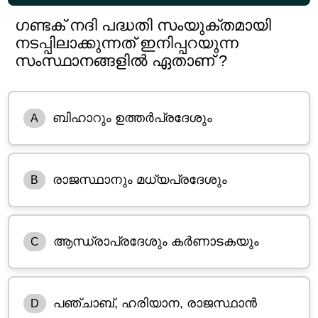
ഗണ്ടക് നദി പദ്ധതി സംയുക്തമായി
നടപ്പിലാക്കുന്നത് ഇനിപ്പറയുന്ന
സംസ്ഥാനങ്ങളിൽ ഏതാണ് ?
ബിഹാറും ഉത്തർപ്രദേശും
A
രാജസ്ഥാനും മധ്യപ്രദേശും
B
ആന്ധ്രാപ്രദേശും കർണാടകയും
C
പഞ്ചാബ്, ഹരിയാന, രാജസ്ഥാൻ
D