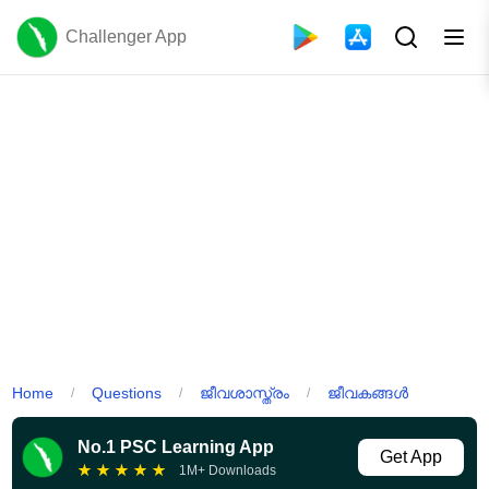
Challenger App
Home
Questions
ജീവശാസ്ത്രം
ജീവകങ്ങൾ
/
/
/
No.1 PSC Learning App
Get App
★
★
★
★
★
1M+ Downloads