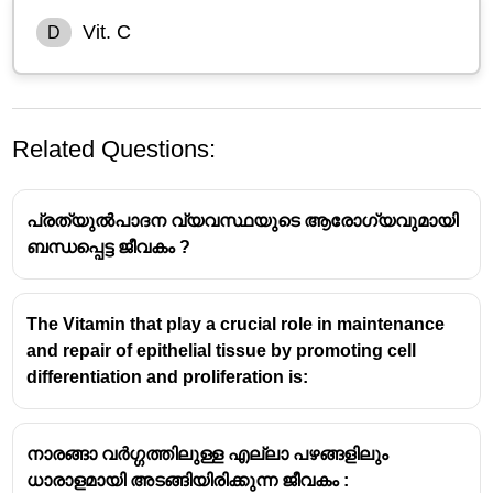
Vit. C
D
Related Questions:
പ്രത്യുല്‍പാദന വ്യവസ്ഥയുടെ ആരോഗ്യവുമായി
ബന്ധപ്പെട്ട ജീവകം ?
വിറ്റാമിൻ സി (അസ്കോർബിക് ആസിഡ്):
വിറ്റാമിൻ
The Vitamin that play a crucial role in maintenance
സിയുടെ അഭാവം
സ്കർവി
എന്ന രോഗത്തിന്
and repair of epithelial tissue by promoting cell
കാരണമാകുന്നു. മോണയിൽ രക്തസ്രാവം,
differentiation and proliferation is:
പല്ലുകൾക്ക് ബലക്കുറവ്, ത്വക്കിൽ പാടുകൾ,
മുറിവുണങ്ങാൻ കാലതാമസം എന്നിവ സ്കർവിയുടെ
ലക്ഷണങ്ങളാണ്. കൊളാജൻ എന്ന പ്രോട്ടീൻ
നാരങ്ങാ വർഗ്ഗത്തിലുള്ള എല്ലാ പഴങ്ങളിലും
ഉത്പാദിപ്പിക്കാൻ വിറ്റാമിൻ സി അത്യാവശ്യമാണ്.
ധാരാളമായി അടങ്ങിയിരിക്കുന്ന ജീവകം :