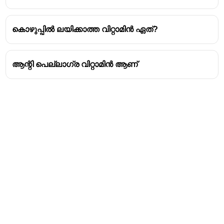
ഈ പ്രോട്ടീനാണ് പല്ല്, മോണ, ത്വക്ക്, അസ്ഥികൾ
എന്നിവയുടെ ആരോഗ്യത്തിന് സഹായിക്കുന്നത്.
സിട്രസ് പഴങ്ങൾ (ഓറഞ്ച്, നാരങ്ങ), കിവി,
കൊഴുപ്പിൽ ലയിക്കാത്ത വിറ്റാമിൻ ഏത്?
സ്ട്രോബെറി, തക്കാളി തുടങ്ങിയവ വിറ്റാമിൻ സി-
യുടെ പ്രധാന ഉറവിടങ്ങളാണ്.
ആന്റി പെല്ലാഗ്ര വിറ്റാമിൻ ആണ്