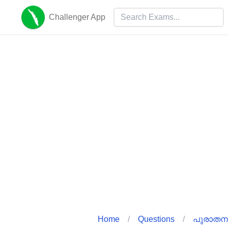
Challenger App
Home
/
Questions
/
പുരാതന 