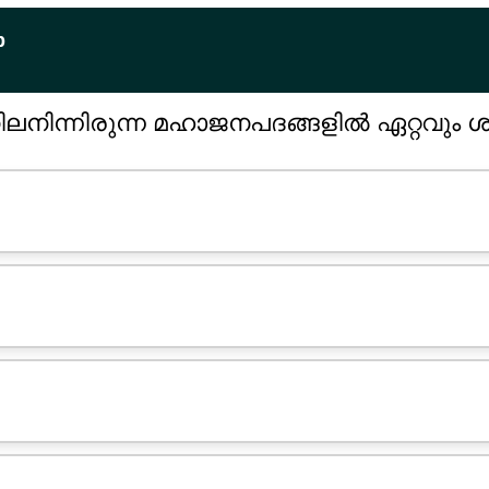
p
ിലനിന്നിരുന്ന മഹാജനപദങ്ങളിൽ ഏറ്റവും 