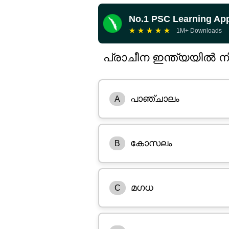
No.1 PSC Learning Ap
★
★
★
★
★
1M+ Downloads
പ്രാചീന ഇന്ത്യയിൽ ന
പാഞ്ചാലം
A
കോസലം
B
മഗധ
C