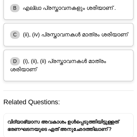
എല്ലാ പ്രസ്താവനകളും ശരിയാണ് .
B
(ii), (iv) പ്രസ്താവനകൾ മാത്രം ശരിയാണ്
C
(i), (ii), (ii) പ്രസ്താവനകൾ മാത്രം
D
ശരിയാണ്
Related Questions:
വിദ്യാഭ്യാസ അവകാശം ഉൾപ്പെടുത്തിയിട്ടുള്ളത്
ഭരണഘടനയുടെ ഏത് അനുഛേദത്തിലാണ് ?