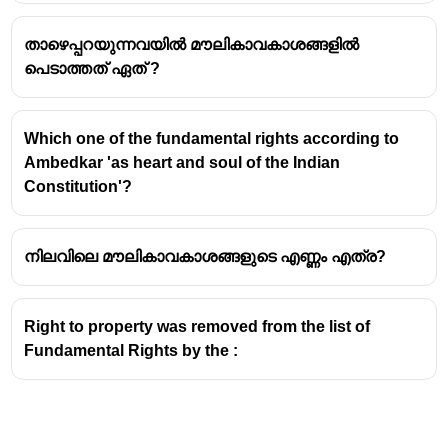
താഴെപ്പറയുന്നവയിൽ മൗലികാവകാശങ്ങളിൽ
മൗലികാവകാശങ്ങൾ: ഒരു
പെടാത്തത് ഏത് ?
വിശദീകരണം
(i) ആർട്ടിക്കിൾ 352 & 19:
ആർട്ടിക്കിൾ 352 പ്രകാരം
Which one of the fundamental rights according to
ദേശീയ അടിയന്തരാവസ്ഥ പ്രഖ്യാപിക്കുമ്പോൾ,
Ambedkar 'as heart and soul of the Indian
ആർട്ടിക്കിൾ 19-ൽ പറയുന്ന സ്വാതന്ത്ര്യങ്ങൾ
Constitution'?
(സംസാര സ്വാതന്ത്ര്യം, ഒത്തു കൂടാനുള്ള
സ്വാതന്ത്ര്യം മുതലായവ) സ്വയം
മരവിപ്പിക്കപ്പെടും. എന്നാൽ, ഇത് യുദ്ധം (war)
നിലവിലെ മൗലികാവകാശങ്ങളുടെ എണ്ണം എത്ര?
അല്ലെങ്കിൽ സായുധ കലാപം (armed rebellion)
മൂലമുള്ള അടിയന്തരാവസ്ഥയ്ക്ക് മാത്രമേ
Right to property was removed from the list of
ബാധകമാകൂ. ബാഹ്യമായ യുദ്ധം (external
Fundamental Rights by the :
aggression) മൂലം അടിയന്തരാവസ്ഥ
പ്രഖ്യാപിച്ചാൽ, പ്രസിഡന്റിന് മറ്റ്
മൗലികാവകാശങ്ങളും (14, 20, 21 ഒഴികെ)
മരവിപ്പിക്കാൻ അധികാരമുണ്ട്.
പ്രധാനപ്പെട്ട
വസ്തുത:
44-ാം ഭരണഘടനാ ഭേദഗതിക്ക് ശേഷം,