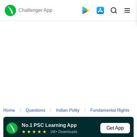
Challenger App
Home
Questions
Indian Polity
Fundamental Rights
/
/
/
No.1 PSC Learning App
Get App
★
★
★
★
★
1M+ Downloads