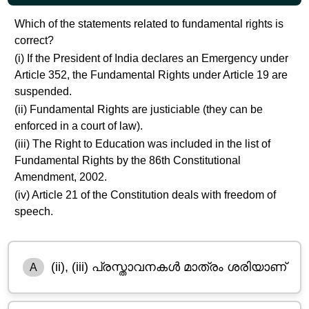
Which of the statements related to fundamental rights is
correct?
(i)
If the President of India declares an Emergency under
Article 352
, the Fundamental Rights under
Article 19
are
suspended.
(ii)
Fundamental Rights are
justiciable
(they can be
enforced in a court of law).
(iii)
The
Right to Education
was included in the list of
Fundamental Rights by the
86th Constitutional
Amendment, 2002
.
(iv)
Article 21
of the Constitution deals with
freedom of
speech
.
(ii), (iii) പ്രസ്ത‌ാവനകൾ മാത്രം ശരിയാണ്
A