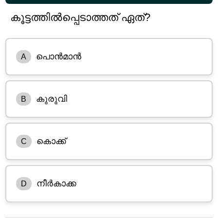
കൂട്ടത്തിൽപ്പെടാത്തത് ഏത്?
പൊൻമാൻ
A
കുരുവി
B
കൊക്ക്
C
നീർകാക്ക
D