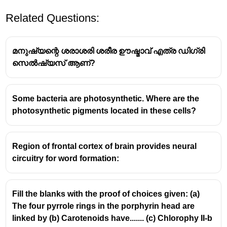
Related Questions:
മനുഷ്യന്റെ ശരാശരി ശരീര ഊഷ്മാവ് എത്ര ഡിഗ്രി
സെൽഷ്യസ് ആണ്?
Some bacteria are photosynthetic. Where are the
photosynthetic pigments located in these cells?
Region of frontal cortex of brain provides neural
circuitry for word formation:
Fill the blanks with the proof of choices given: (a)
The four pyrrole rings in the porphyrin head are
linked by (b) Carotenoids have....... (c) Chlorophy II-b