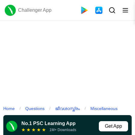
Challenger App
Home
Questions
ജീവശാസ്ത്രം
Miscellaneous
/
/
/
No.1 PSC Learning App
Get App
★
★
★
★
★
1M+ Downloads