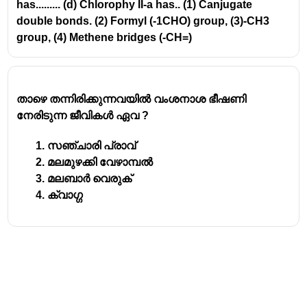
has......... (d) Chlorophy II-a has.. (1) Canjugate
double bonds. (2) Formyl (-1CHO) group, (3)-CH3
group, (4) Methene bridges (-CH=)
താഴെ തന്നിരിക്കുന്നവയിൽ വംശനാശ ഭീഷണി 
നേരിടുന്ന ജീവികൾ ഏവ ? 
സഞ്ചാരി പ്രാവ് 
മലമുഴക്കി വേഴാമ്പൽ 
മലബാർ വെരുക് 
ക്വാഗ്ഗ