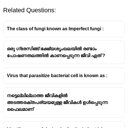
Related Questions:
The class of fungi known as Imperfect fungi :
ഒരു ഗ്രേസിങ്ങ് ഭക്ഷ്യശൃംഖലയിൽ രണ്ടാം
പോഷണതലത്തിൽ കാണപ്പെടുന്ന ജീവി ഏത് ?
Helianthus plants produce both female flowers and
bisexual flowers on the same plant, which fits the
definition of gynomonoecious. The other options,
Virus that parasitize bacterial cell is known as :
such as Allium, Lilium, and Oryza, do not exhibit this
sexual system.
നട്ടെല്ലില്ലാത്ത ജീവികളിൽ
അടത്തരക്തപര്യയമുള്ള ജീവികൾ ഉൾപ്പെടുന്ന
ഫൈലമാണ്