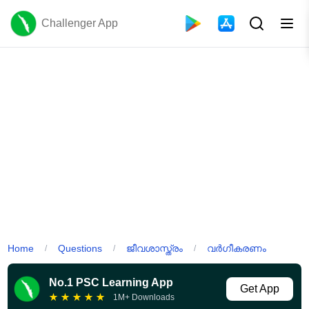
Challenger App
Home
Questions
ജീവശാസ്ത്രം
വർഗീകരണം
/
/
/
No.1 PSC Learning App
Get App
★
★
★
★
★
1M+ Downloads