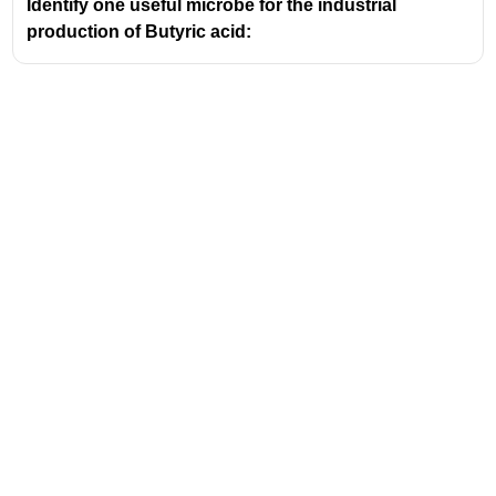
Identify one useful microbe for the industrial
production of Butyric acid:
Address
Valamkottil Towers,
Judgemukku,
Download Challenger App