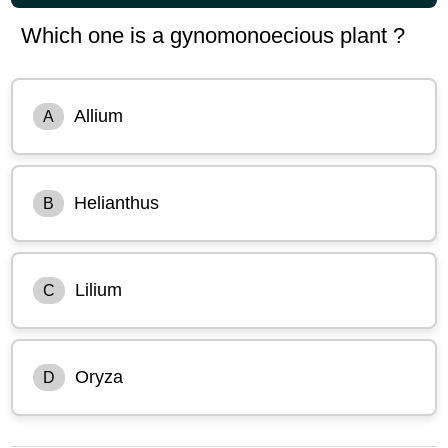
Which one is a gynomonoecious plant ?
Allium
A
Helianthus
B
Lilium
C
Oryza
D