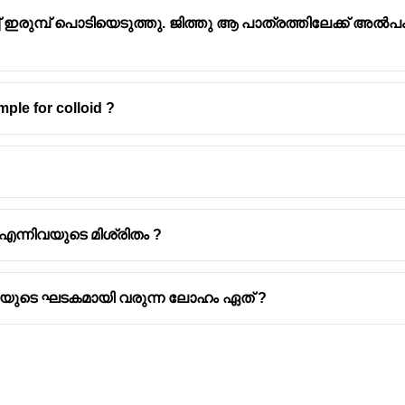
 ഇരുമ്പ് പൊടിയെടുത്തു. ജിത്തു ആ പാത്രത്തിലേക്ക് അൽ
mple for colloid ?
oorganisms
belonging to the fungus kingdom.
rganisms, meaning their cells contain a nucleus and other me
es in baking is
Saccharomyces cerevisiae
.
 എന്നിവയുടെ മിശ്രിതം ?
്ചളയുടെ ഘടകമായി വരുന്ന ലോഹം ഏത് ?