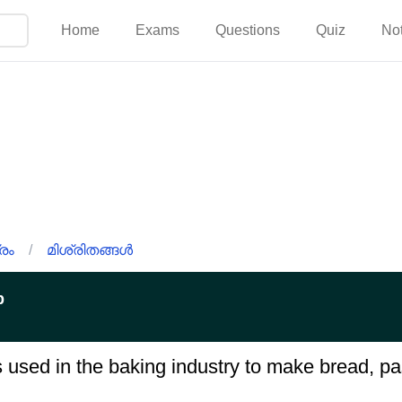
Home
Exams
Questions
Quiz
No
രം
/
മിശ്രിതങ്ങൾ
p
 used in the baking industry to make bread, p