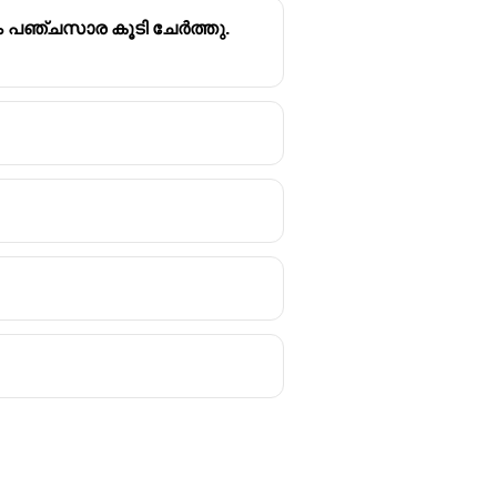
പം പഞ്ചസാര കൂടി ചേർത്തു.
mbrane-bound organelles.