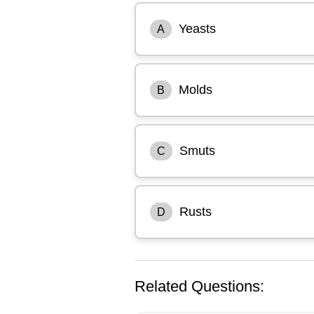
Yeasts
A
Molds
B
Smuts
C
Rusts
D
Related Questions: