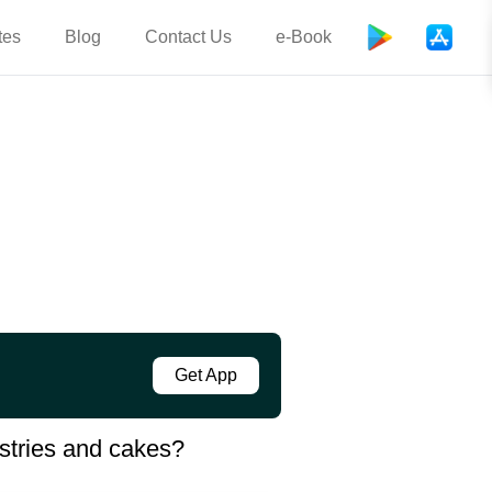
tes
Blog
Contact Us
e-Book
Get App
astries and cakes?