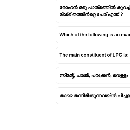
രോഹൻ ഒരു പാത്രത്തിൽ കുറച്ച്
മിശ്രിതത്തിൻറ്റെ പേര് എന്ത് ?
Which of the following is an exa
Yeasts are
single-celled micr
They are primarily
eukaryotic
o
The most commonly used speci
The main constituent of LPG is:
സിമന്റ്, ചരൽ, പരുക്കൻ, വെള്ളം
താഴെ തന്നിരിക്കുന്നവയിൽ പിച