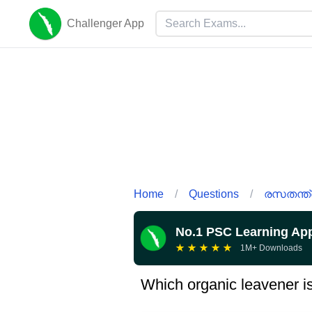
Challenger App
Home
/
Questions
/
രസതന്ത്
No.1 PSC Learning Ap
★
★
★
★
★
1M+ Downloads
Which organic leavener is