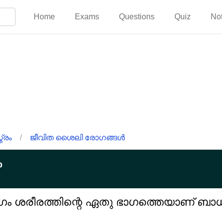
Home
Exams
Questions
Quiz
No
്രം
/
ജീവിത ശൈലി രോഗങ്ങൾ
p
 ശരീരത്തിന്റെ ഏതു ഭാഗത്തെയാണ് ബാധിക