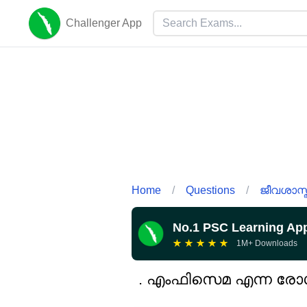
Challenger App
Home
/
Questions
/
ജീവശാസ്ത
No.1 PSC Learning Ap
★
★
★
★
★
1M+ Downloads
. എംഫിസെമ എന്ന രോഗം