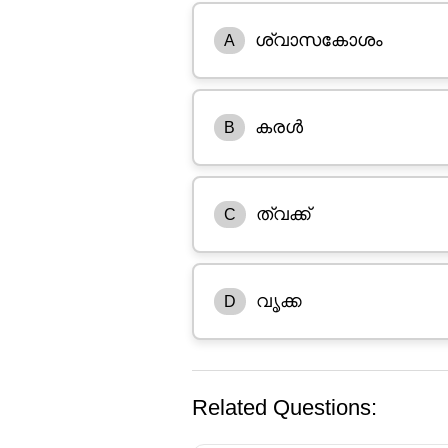
ശ്വാസകോശം
A
കരൾ
B
ത്വക്ക്
C
വൃക്ക
D
Related Questions: