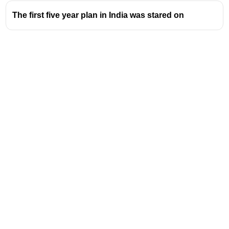
The first five year plan in India was stared on
Address
Valamkottil Towers,
Judgemukku,
Download Challenger App