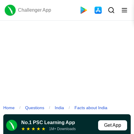
Challenger App
Home
Questions
India
Facts about India
/
/
/
No.1 PSC Learning App
Get App
★
★
★
★
★
1M+ Downloads