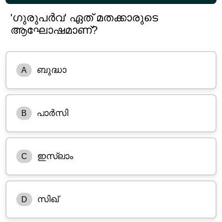
'ഗുരുപർവ' ഏത് മതക്കാരുടെ
ആഘോഷമാണ്?
ബുദ്ധാ
A
പാർസി
B
ഇസ്ലാം
C
സിഖ്
D