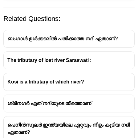
Related Questions:
ബംഗാൾ ഉൾക്കടലിൽ പതിക്കാത്ത നദി ഏതാണ്?
The tributary of lost river Saraswati :
Kosi is a tributary of which river?
ശ്രീനഗർ ഏത് നദിയുടെ തീരത്താണ്
പെനിൻസുലർ ഇന്ത്യയിലെ ഏറ്റവും നീളം കൂടിയ നദി
ഏതാണ്?