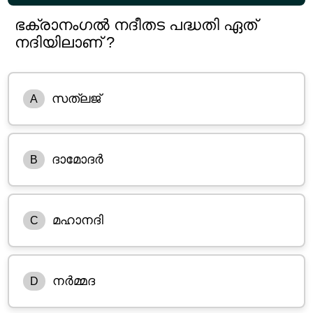
ഭക്രാനംഗൽ നദീതട പദ്ധതി ഏത്
നദിയിലാണ് ?
സത്ലജ്
A
ദാമോദർ
B
മഹാനദി
C
നർമ്മദ
D