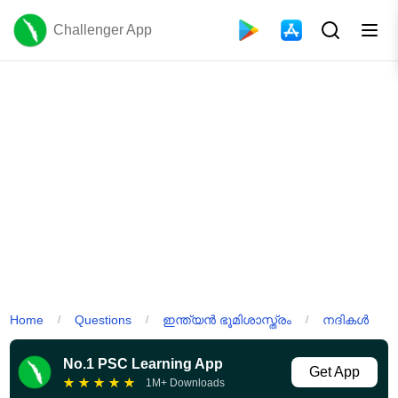
Challenger App
Home
Questions
ഇന്ത്യൻ ഭൂമിശാസ്ത്രം
നദികൾ
/
/
/
No.1 PSC Learning App
Get App
★
★
★
★
★
1M+ Downloads