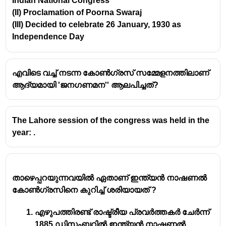
Indian National Congress
(II) Proclamation of Poorna Swaraj
(III) Decided to celebrate 26 January, 1930 as
Independence Day
എവിടെ വച്ച് നടന്ന കോൺഗ്രസ് സമ്മേളനത്തിലാണ്
ആദ്യമായി 'ജനഗണമന'' ആലപിച്ചത്?
The Lahore session of the congress was held in the
year: .
താഴെപ്പറയുന്നവയിൽ ഏതാണ് ഇന്ത്യൻ നാഷണൽ
കോൺഗ്രസിനെ കുറിച്ച് ശരിയായത് ?
എഴുപത്തിരണ്ട് രാഷ്ട്രീയ പ്രവർത്തകർ ചേർന്ന്
1885 ഡിസംബറിൽ ഇന്ത്യൻ നാഷണൽ