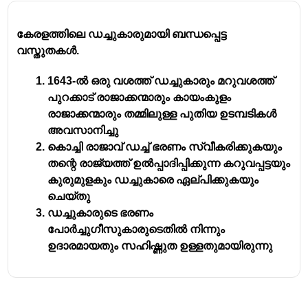
കേരളത്തിലെ ഡച്ചുകാരുമായി ബന്ധപ്പെട്ട
വസ്തുതകൾ.
1643-ൽ ഒരു വശത്ത് ഡച്ചുകാരും മറുവശത്ത്
പുറക്കാട് രാജാക്കന്മാരും കായംകുളം
രാജാക്കന്മാരും തമ്മിലുള്ള പുതിയ ഉടമ്പടികൾ
അവസാനിച്ചു
കൊച്ചി രാജാവ് ഡച്ച് ഭരണം സ്വീകരിക്കുകയും
തന്റെ രാജ്യത്ത് ഉൽപ്പാദിപ്പിക്കുന്ന കറുവപ്പട്ടയും
കുരുമുളകും ഡച്ചുകാരെ ഏല്പിക്കുകയും
ചെയ്തു
ഡച്ചുകാരുടെ ഭരണം
പോർച്ചുഗീസുകാരുടെതിൽ നിന്നും
ഉദാരമായതും സഹിഷ്ണുത ഉള്ളതുമായിരുന്നു