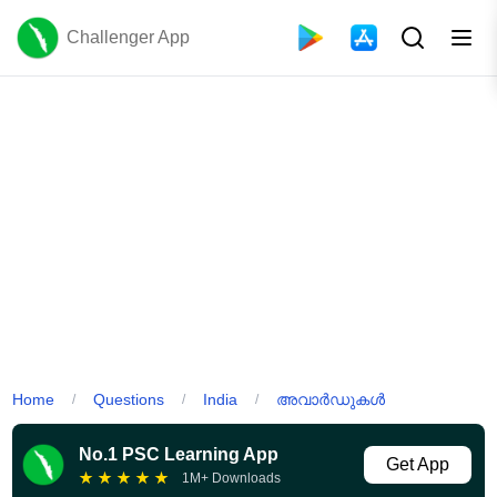
Challenger App
Home
Questions
India
അവാർഡുകൾ
/
/
/
No.1 PSC Learning App
Get App
★
★
★
★
★
1M+ Downloads