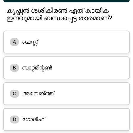
കൃഷ്ണൻ ശശികിരൺ ഏത് കായിക
ഇനവുമായി ബന്ധപ്പെട്ട താരമാണ്?
ചെസ്സ്
A
ബാറ്റ്മിന്റൺ
B
അമ്പെയ്ത്ത്
C
ഗോൾഫ്
D