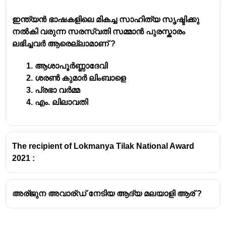
ഇന്ത്യൻ ഭാഷകളിലെ മികച്ച സാഹിത്യ സൃഷ്ടിക്കു
നൽകി വരുന്ന സരസ്വതി സമ്മാൻ പുരസ്കാരം
ലഭിച്ചവർ ആരെല്ലാമാണ് ?
ആശാപൂർണ്ണാദേവി
ശരൺ കുമാർ ലിംബാളെ
പ്രഭാ വർമ്മ
എം. ലിലാവതി
The recipient of Lokmanya Tilak National Award
2021 :
അര്ജുന അവാര്ഡ് നേടിയ ആദ്യ മലയാളി ആര് ?