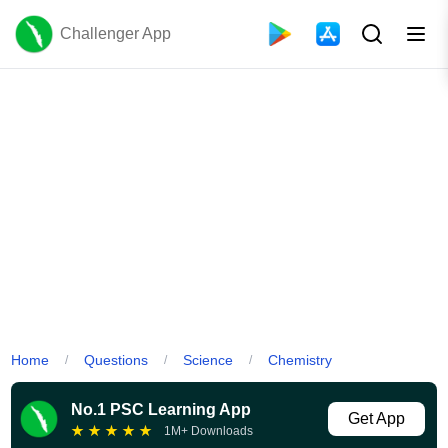
Challenger App
Home
Questions
Science
Chemistry
/
/
/
No.1 PSC Learning App
Get App
★
★
★
★
★
1M+ Downloads