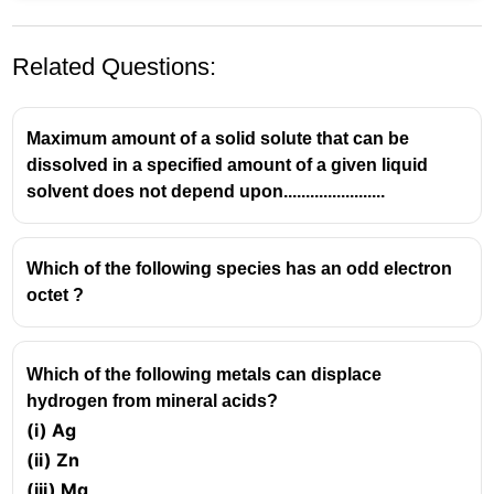
Related Questions:
Maximum amount of a solid solute that can be
dissolved in a specified amount of a given liquid
solvent does not depend upon.......................
മീഥേയ്ന്റെ പ്രധാന സവിശേഷതകൾ:
Which of the following species has an odd electron
നിറമില്ലാത്ത വാതകം (Colorless gas):
octet ?
മീഥേയ്ന് നിറമില്ല.
മണമില്ലാത്ത വാതകം (Odorless gas):
ശുദ്ധമായ മീഥേയ്ന് മണമില്ല.
Which of the following metals can displace
എന്നാൽ, പ്രകൃതിവാതകത്തിൽ
hydrogen from mineral acids?
ലീക്കേജുകൾ തിരിച്ചറിയാനായി
(i)
Ag
മനഃപൂർവ്വം ഒരുതരം മണം
(ii)
Zn
ചേർക്കാറുണ്ട്.
(iii) Mg