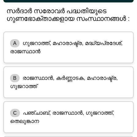
സർദാർ സരോവർ പദ്ധതിയുടെ
ഗുണഭോക്താക്കളായ സംസ്ഥാനങ്ങൾ :
ഗുജറാത്ത്, മഹാരാഷ്ട്ര, മദ്ധ്യപ്രദേശ്,
A
രാജസ്ഥാൻ
രാജസ്ഥാൻ, കർണ്ണാടക, മഹാരാഷ്ട്ര,
B
ഗുജറാത്ത്
പഞ്ചാബ്, രാജസ്ഥാൻ, ഗുജറാത്ത്,
C
തെലുങ്കാന