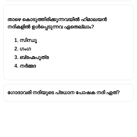
വൈദ്യുതി ഉത്പാദനം എന്നിവയുടെ
ആനുകൂല്യങ്ങൾ താഴെ പറയുന്ന നാല്
സംസ്ഥാനങ്ങൾക്കാണ് ലഭിക്കുന്നത്:
താഴെ കൊടുത്തിരിക്കുന്നവയില്‍ ഹിമാലയന്‍
നദികളില്‍ ഉള്‍പ്പെടുന്നവ ഏതെല്ലാം?
ഗുജറാത്ത്
(Gujarat)
സിന്ധൂ
മഹാരാഷ്ട്ര
(Maharashtra)
ഗംഗ
മദ്ധ്യപ്രദേശ്
(Madhya Pradesh)
ബ്രഹ്മപൂത്ര
രാജസ്ഥാൻ
(Rajasthan)
നര്‍മ്മദ
ഗോദാവരി നദിയുടെ പ്രധാന പോഷക നദി ഏത്?