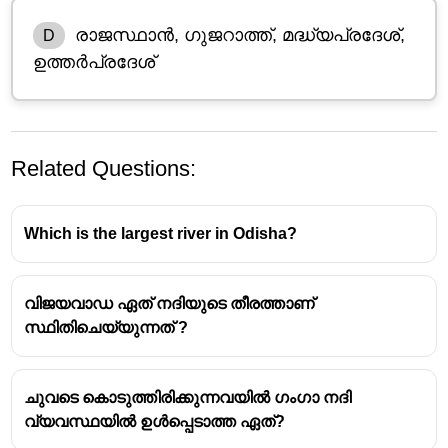
രാജസ്ഥാൻ, ഗുജറാത്ത്, മദ്ധ്യപ്രദേശ്,
D
ഉത്തർപ്രദേശ്
Related Questions:
Which is the largest river in Odisha?
വിജയവാഡ ഏത് നദിയുടെ തീരത്താണ്
സ്ഥിതിചെയ്യുന്നത് ?
നർമ്മദാ നദിയിലെ ഒരു പ്രധാന ബഹു-ഉദ്ദേശ്യ
പദ്ധതിയാണ്
സർദാർ സരോവർ പദ്ധതി
(Sardar
ചുവടെ കൊടുത്തിരിക്കുന്നവയിൽ ഗംഗാ നദി
Sarovar Project - SSP).
വ്യവസ്ഥയിൽ ഉൾപ്പെടാത്ത ഏത്?
ഈ പദ്ധതിയുടെ ജലസേചനം, കുടിവെള്ളം,