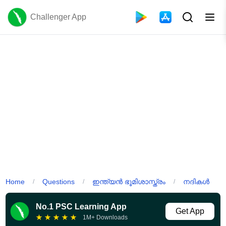
Challenger App
Home
Questions
ഇന്ത്യൻ ഭൂമിശാസ്ത്രം
നദികൾ
/
/
/
No.1 PSC Learning App
Get App
★
★
★
★
★
1M+ Downloads