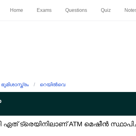
Home
Exams
Questions
Quiz
Note
ഭൂമിശാസ്ത്രം
/
റെയിൽവെ
p
ഏത് ട്രെയിനിലാണ് ATM മെഷീൻ സ്ഥാപിച്