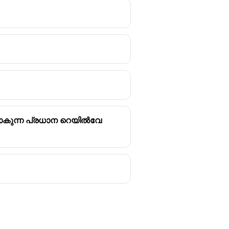
ുപോകുന്ന പ്രധാന റെയിൽവേ