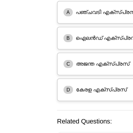
പഞ്ചവടി എക്‌സ്പ്ര
A
ഐലൻഡ് എക്‌സ്പ്രസ്
B
അജന്ത എക്‌സ്പ്രസ്
C
കേരള എക്‌സ്പ്രസ്
D
Related Questions: