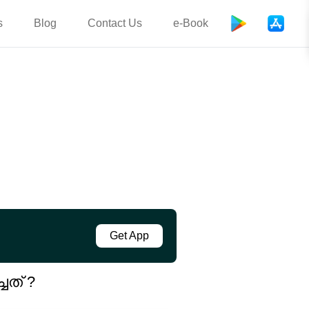
s
Blog
Contact Us
e-Book
Get App
ചത് ?