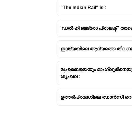
"The Indian Rail" is :
'ഡൽഹി മെട്രോ പ്രാജക്ട് ' താഴെപ
ഇന്ത്യയിലെ ആദ്യത്തെ തീവണ്ട
മുംബൈയെയും മാംഗ്ലൂരിനെയും ത
ശൃംഖല :
ഉത്തർപ്രദേശിലെ ഝാൻസി റെയി