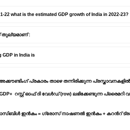
-22 what is the estimated GDP growth of India in 2022-23?
 തുല്യമാണ് :
g GDP in India is
്കൗണ്ടിംഗ് പ്രകാരം താഴെ തന്നിരിക്കുന്ന പ്രസ്താവനകള
 റസ്റ്റ് ഓഫ് ദി വേൾഡ് (row) ലഭിക്കേണ്ടുന്ന പ്രൈമറി വരു
സിബിൾ ഇൻകം = ഗ്രോസ് നാഷണൽ ഇൻകം + കറൻറ് ട്രാൻസ