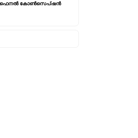
യും ഫൈനൽ കോൺസെപ്ഷൻ
Follow us
y
Youtube
Instagram