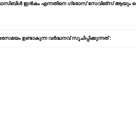
സ്പോസിബിൾ ഇൻകം എന്നതിനെ ഗ്രോസ് സേവിങ്സ് ആ
േസമയം ഉണ്ടാകുന്ന വർദ്ധനവ് സൂചിപ്പിക്കുന്നത് :
Address
Company
Valamkottil Towers,
Privacy Polic
Judgemukku,
Contact Us