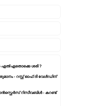
ിൽ ഏത്/ഏതൊക്കെ ശരി ?
മാനം - റസ്റ്റ് ഓഫ് ദി വേൾഡിന്
്ഫെർസ് റിസീവബിൾ - കറണ്ട്