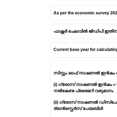
As per the economic survey 2021
ഫാക്റ്റർ ചെലവിൽ ജിഡിപി ഇതിന്
Current base year for calculatin
സിസ്റ്റം ഓഫ് നാഷണൽ ഇൻകം അക
(i) ഗ്രോസ് നാഷണൽ ഇൻകം = GDP+
നൽകേണ്ട പ്രൈമറി വരുമാനം
(ii) ഗ്രോസ് നാഷണൽ ഡിസ്പോ
ട്രാൻസ്ഫെർസ് പേയബിൾ