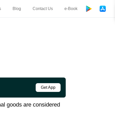
s
Blog
Contact Us
e-Book
Get App
nal goods are considered