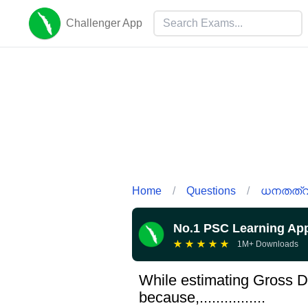
Challenger App
Home
/
Questions
/
ധനതത്വ 
No.1 PSC Learning Ap
★
★
★
★
★
1M+ Downloads
While estimating Gross D
because,................