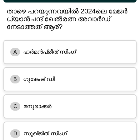
താഴെ പറയുന്നവയിൽ 2024ലെ മേജർ
ധ്യാൻചന്ദ് ഖേൽരത്ന അവാർഡ്
നേടാത്തത് ആര്?
ഹർമൻപ്രീത് സിംഗ്
A
ഗുകേഷ് ഡി
B
മനുഭാക്കർ
C
സൂഖ്‌ജിത് സിംഗ്
D