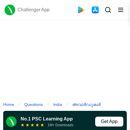
Challenger App
Home
Questions
India
അവാർഡുകൾ
/
/
/
No.1 PSC Learning App
Get App
★
★
★
★
★
1M+ Downloads