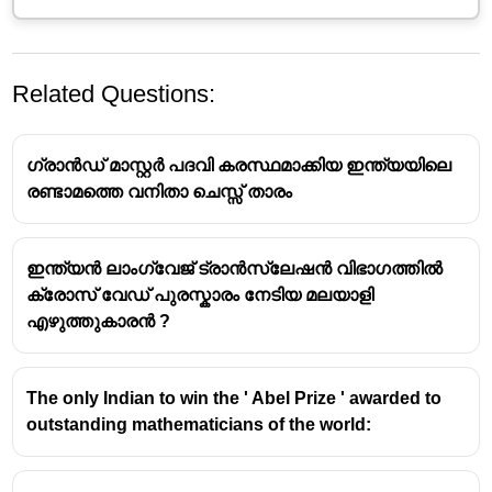
Related Questions:
ഗ്രാൻഡ് മാസ്റ്റർ പദവി കരസ്ഥമാക്കിയ ഇന്ത്യയിലെ
രണ്ടാമത്തെ വനിതാ ചെസ്സ് താരം
2024-ലെ മേജർ ധ്യാൻചന്ദ് ഖേൽരത്ന അവാർഡ്
ഇന്ത്യൻ ലാംഗ്വേജ് ട്രാൻസ്ലേഷൻ വിഭാഗത്തിൽ
നേടിയവർ:
ക്രോസ് വേഡ് പുരസ്കാരം നേടിയ മലയാളി
എഴുത്തുകാരൻ ?
ഡി ഗുകേഷ് (ചെസ്സ്)
ഹർമൻപ്രീത് സിംഗ് (ഹോക്കി)
മനു ഭാക്കർ (ഷൂട്ടിംഗ്)
The only Indian to win the ' Abel Prize ' awarded to
പ്രവീൺ കുമാർ (പാരാ അത്ലറ്റിക്സ്)
outstanding mathematicians of the world: