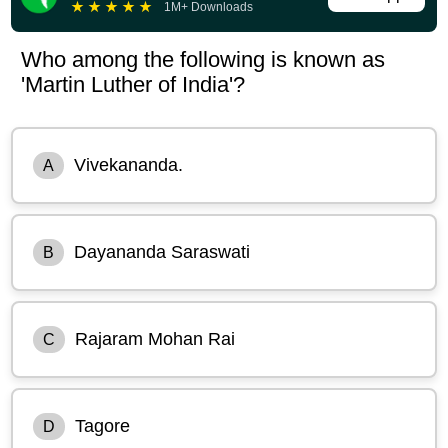
★
★
★
★
★
1M+ Downloads
Who among the following is known as
'Martin Luther of India'?
Vivekananda.
A
Dayananda Saraswati
B
Rajaram Mohan Rai
C
Tagore
D