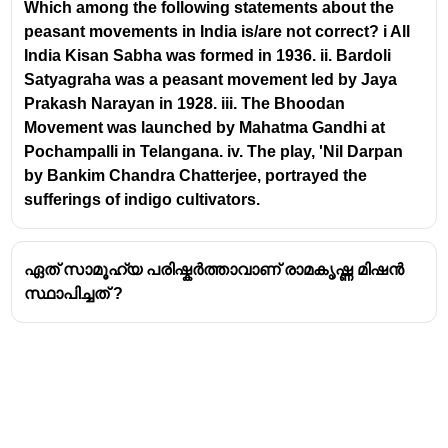
Which among the following statements about the
He renounced worldly life at the age of 14 to seek
peasant movements in India is/are not correct? i All
spiritual knowledge.
India Kisan Sabha was formed in 1936. ii. Bardoli
Founding the Arya Samaj:
Satyagraha was a peasant movement led by Jaya
Prakash Narayan in 1928. iii. The Bhoodan
In
1875
, Dayananda Saraswati founded the
Arya
Movement was launched by Mahatma Gandhi at
Samaj
in
Bombay (now Mumbai)
.
Pochampalli in Telangana. iv. The play, 'Nil Darpan
The Arya Samaj was a reformist movement within
by Bankim Chandra Chatterjee, portrayed the
Hinduism that aimed to revive Vedic traditions and
sufferings of indigo cultivators.
challenge orthodox practices.
Its motto was "
Back to the Vedas
".
ഏത് സാമൂഹ്യ പരിഷ്കർത്താവാണ് രാമകൃഷ്ണ മിഷൻ
സ്ഥാപിച്ചത് ?