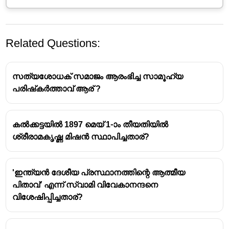
Related Questions:
സത്യശോധക് സമാജം ആരംഭിച്ച സാമൂഹ്യ
പരിഷ്‌കർത്താവ് ആര് ?
കൽക്കട്ടയിൽ 1897 മെയ് 1-ാം തീയതിയിൽ
Dayananda Saraswati: The 'Martin
ശ്രീരാമകൃഷ്ണ മിഷൻ സ്ഥാപിച്ചതാര്?
Luther of India'
Background and Early Life:
'ഇന്ത്യൻ ദേശീയ പ്രസ്ഥാനത്തിന്റെ ആത്മീയ
പിതാവ്' എന്ന് സ്വാമി വിവേകാനന്ദനെ
Born as
Mul Shankar
in
1824
in
Tankara, Gujarat
.
വിശേഷിപ്പിച്ചതാര്?
He was a prominent religious scholar and a social
reformer in India.