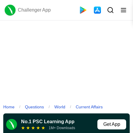
Challenger App
Home
Questions
World
Current Affairs
/
/
/
No.1 PSC Learning App
Get App
★
★
★
★
★
1M+ Downloads