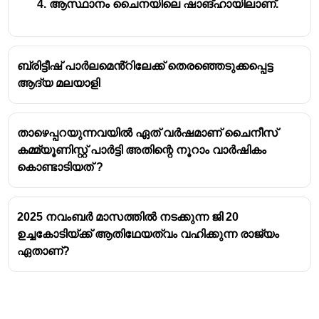
ആസ്ഥാനം ചൈനയിലെ ഷാങ്ഹായിലാണ്.
ബ്രിട്ടീഷ് പാർലമെൻ്റിലേക്ക് തെരഞ്ഞെടുക്കപ്പെട്ട
ആദ്യ മലയാളി
താഴെപ്പറയുന്നവയിൽ ഏത് വർഷമാണ് ചൈനീസ്
കമ്മ്യൂണിസ്റ്റ് പാർട്ടി അതിന്റെ നൂറാം വാർഷികം
കൊണ്ടാടിയത് ?
2025 നവംബർ മാസത്തിൽ നടക്കുന്ന ജി 20
ഉച്ചകോടിയ്ക്ക് ആതിഥേയത്വം വഹിക്കുന്ന രാജ്യം
ഏതാണ്?