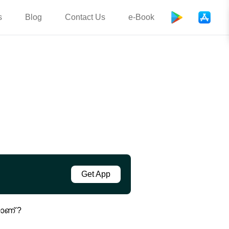
s
Blog
Contact Us
e-Book
Get App
ാണ് ?