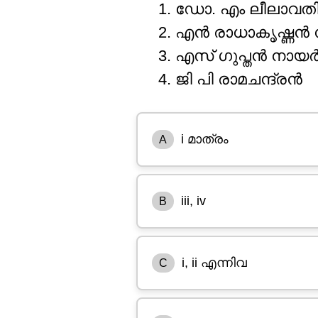
ഡോ. എം ലീലാവത
എൻ രാധാകൃഷ്ണൻ
എസ് ഗുപ്തൻ നായ
ജി പി രാമചന്ദ്രൻ
i മാത്രം
A
iii, iv
B
i, ii എന്നിവ
C