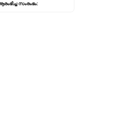
രംഭിച്ച സംരംഭം:
ുന്നതിനു മുൻ‌കൈയ്യെടുത്തു
കരിച്ചിരുന്നു.
Follow us
y
Youtube
Instagram
itions
Facebook
y