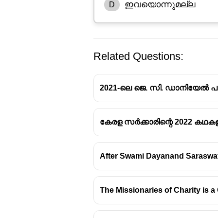
ഇവയൊന്നുമല്ല
D
Related Questions:
2021-ലെ ജെ. സി. ഡാനിയേൽ പുരസ
കേരള സർക്കാരിന്റെ 2022 കഥ
എം.പി. പോൾ പുരസ്കാരം
After Swami Dayanand Saraswati'
സാഹിത്യവിമര്‍ശനത്തിനു
രാധാകൃഷ്ണന്‍ നായരും അ
നിരൂപണരംഗത്തെ സമഗ്രസ
The Missionaries of Charity is 
രാധാകൃഷ്ണന്‍ നായരുടെ
25,000 രൂപയും ഫലകവുമട