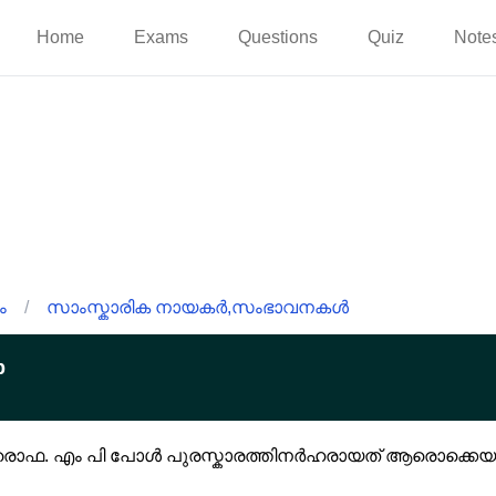
Home
Exams
Questions
Quiz
Note
ം
/
സാംസ്കാരിക നായകർ,സംഭാവനകൾ
p
്രൊഫ. എം പി പോൾ പുരസ്കാരത്തിനർഹരായത് ആരൊക്കെയ