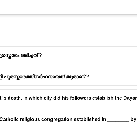
്കാരം ലഭിച്ചത് ?
കളി പുരസ്കാരത്തിനർഹനായത് ആരാണ് ?
s death, in which city did his followers establish the Da
ള്ള 2023-ലെ പ്രൊഫ. എം.പി. പോള്‍ പുരസ്‌കാരത്തിന് ഡോ
ര്‍ഹരായി.
ംഭാവനയ്ക്കാണ് ലീലാവതിക്ക് പുരസ്‌കാരം.
a Catholic religious congregation established in ________ b
 'ആത്മബലിയുടെ ആവിഷ്‌കാരം' എന്ന നിരൂപണഗ്രന്ഥത്തിന
ങ്ങുന്നതാണ് പുരസ്‌കാരം.