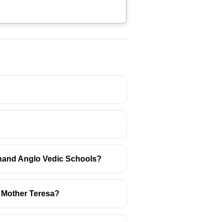
yanand Anglo Vedic Schools?
. എം. ലീലാവതിയും എന്‍.
y Mother Teresa?
ാണ് അംഗീകാരം.