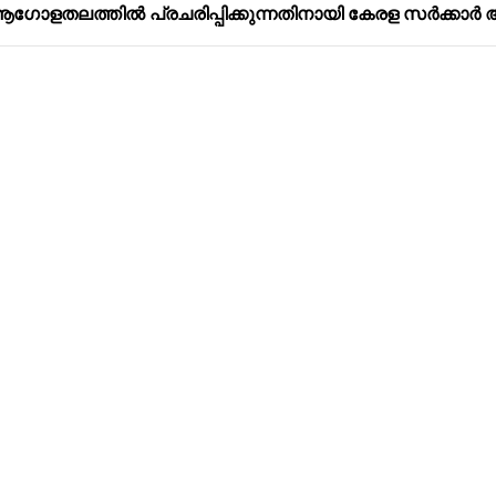
ോളതലത്തിൽ പ്രചരിപ്പിക്കുന്നതിനായി കേരള സർക്കാർ ആ
നായ സാഹിത്യ നിരൂപകനായിരുന്നു.
യി സാഹിത്യ പ്രവർത്തക സഹകരണം സംഘം രൂപവത്കരിക്ക
സിഡൻ്റും എം.പി. പോൾ ആയിരുന്നു.
ചപ്പതിപ്പും ചെറുപുഷ്പം എന്ന പേരിൽ മാസികയും പ്രസിദ്ധീ
Address
Company
Valamkottil Towers,
Privacy Polic
Judgemukku,
Contact Us
App
Thrikkakara PO
Terms & cond
682021,
Refund Polic
Kakkanad
About Us