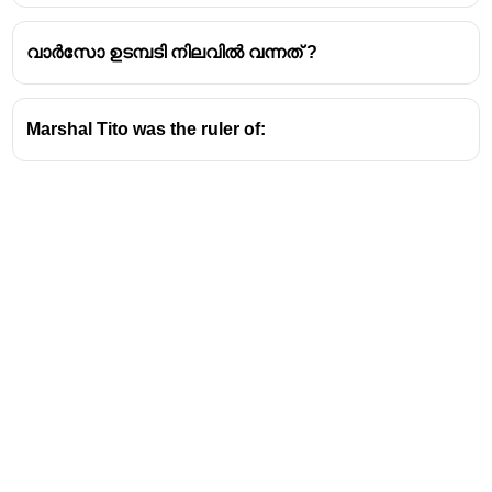
അദ്ദേഹം ഈ പദം ഉപയോഗിച്ചത് രണ്ടാം
ലോകമഹായുദ്ധത്തിനുശേഷം അമേരിക്കൻ
വാർസോ ഉടമ്പടി നിലവിൽ വന്നത് ?
ഐക്യനാടുകളും സോവിയറ്റ് യൂണിയനും
തമ്മിലുണ്ടായ പ്രത്യയശാസ്ത്രപരമായ
വ്യത്യാസങ്ങളെയും ഭൗമരാഷ്ട്രീയ
Marshal Tito was the ruler of:
പിരിമുറുക്കങ്ങളെയും സൂചിപ്പിക്കാനാണ്.
ജോർജ്ജ് ഓർവെലിന്റെ യഥാർത്ഥ പേര്
എറിക്
ആർതർ ബ്ലെയർ
(Eric Arthur Blair) എന്നാണ്.
അദ്ദേഹത്തിന്റെ വിഖ്യാത കൃതികളായ
'ആനിമൽ ഫാം' (Animal Farm), '1984' എന്നിവ
ഏകാധിപത്യത്തെയും സർവ്വാധിപത്യ
ഭരണകൂടങ്ങളെയും അതിശക്തമായി
വിമർശിക്കുന്നവയാണ്. ഈ കൃതികൾ
ശീതയുദ്ധകാലത്തെ പ്രത്യയശാസ്ത്രപരമായ
സംഘർഷങ്ങളെ മനസ്സിലാക്കാൻ
സഹായകമാണ്.
ശീതയുദ്ധം
എന്നത് നേരിട്ടുള്ള വലിയ
സൈനിക ഏറ്റുമുട്ടലുകളില്ലാതെ
അമേരിക്കയും അതിന്റെ സഖ്യകക്ഷികളും