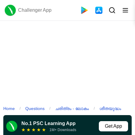
Challenger App
Home
Questions
ചരിത്രം - ലോകം
ശീതയുദ്ധം
/
/
/
No.1 PSC Learning App
Get App
★
★
★
★
★
1M+ Downloads