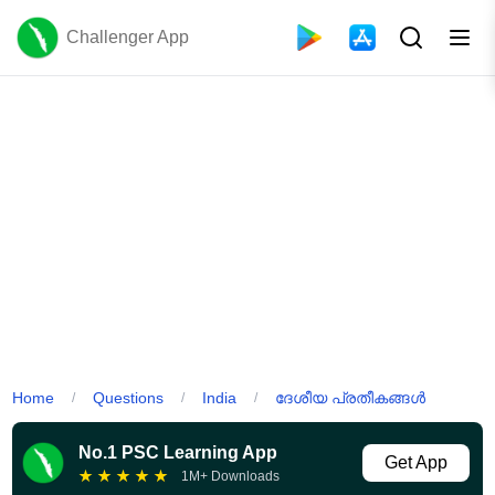
Challenger App
Home
Questions
India
ദേശീയ പ്രതീകങ്ങൾ
/
/
/
No.1 PSC Learning App
Get App
★
★
★
★
★
1M+ Downloads