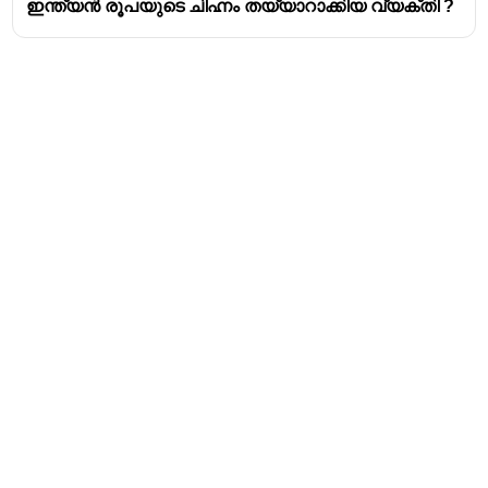
ഇന്ത്യൻ രൂപയുടെ ചിഹ്നം തയ്യാറാക്കിയ വ്യക്തി ?
Address
Valamkottil Towers,
Judgemukku,
Download Challenger App
Thrikkakara PO