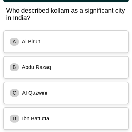
Who described kollam as a significant city
in India?
Al Biruni
A
Abdu Razaq
B
Al Qazwini
C
Ibn Battutta
D