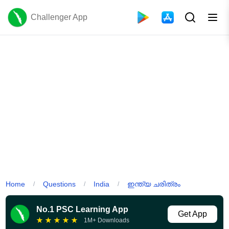
Challenger App
Home
Questions
India
ഇന്ത്യ ചരിത്രം
/
/
/
No.1 PSC Learning App
Get App
★
★
★
★
★
1M+ Downloads