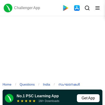
Challenger App
Home
Questions
India
സംഘടനകൾ
/
/
/
No.1 PSC Learning App
Get App
★
★
★
★
★
1M+ Downloads