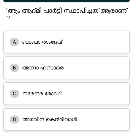
'ആം ആദ്മി പാർട്ടി സ്ഥാപിച്ചത് ആരാണ്
?
ബാബാ രാംദേവ്
A
അന്നാ ഹസാരെ
B
നരേന്ദ്ര മോഡി
C
അരവിന്ദ് കെജ്രിവാൾ
D