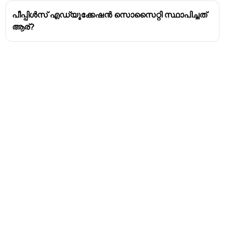
പീപ്പിൾസ് എഡ്യൂക്കേഷൻ സൊസൈറ്റി സ്ഥാപിച്ചത്
ആര്?
Address
Valamkottil Towers,
Judgemukku,