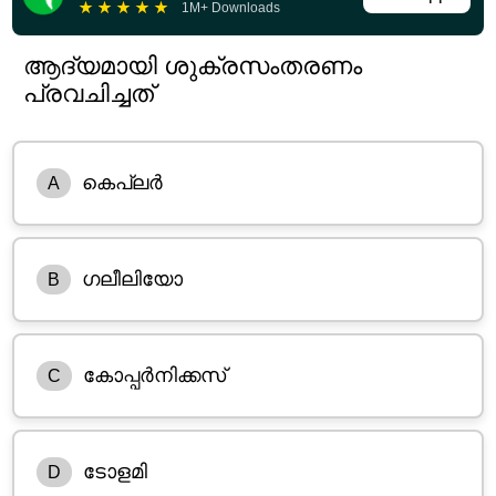
★
★
★
★
★
1M+ Downloads
ആദ്യമായി ശുക്രസംതരണം
പ്രവചിച്ചത്
കെപ്ലർ
A
ഗലീലിയോ
B
കോപ്പർനിക്കസ്
C
ടോളമി
D