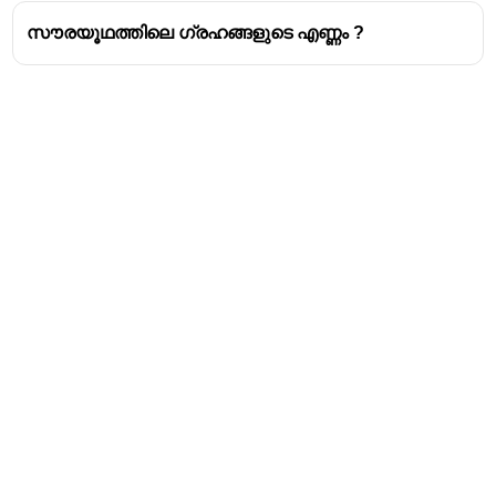
സൗരയൂഥത്തിലെ ഗ്രഹങ്ങളുടെ എണ്ണം ?
Address
Valamkottil Towers,
Judgemukku,
Download Challenger App