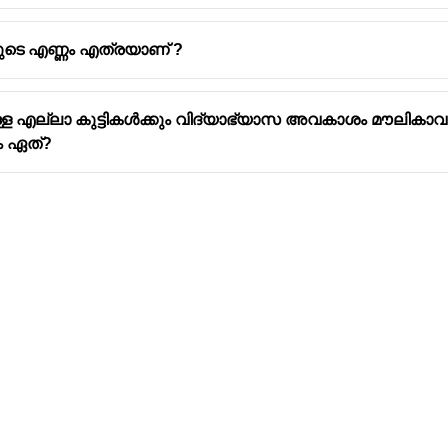
ടെ എണ്ണം എത്രയാണ് ?
 എല്ലാ കുട്ടികൾക്കും വിദ്യാഭ്യാസ അവകാശം മൗലികാവകാശ
ം ഏത്?
Address
Company
Valamkottil Towers,
Privacy Polic