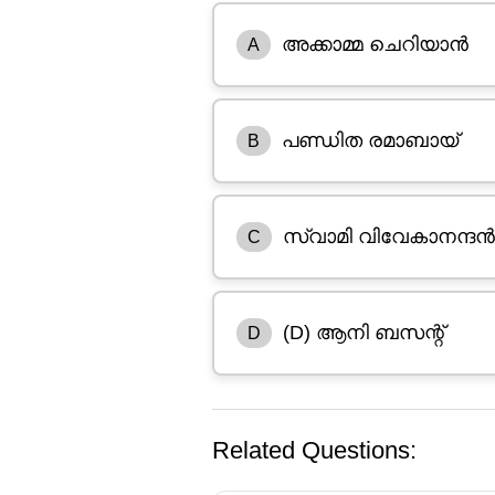
അക്കാമ്മ ചെറിയാൻ
A
പണ്ഡിത രമാബായ്
B
സ്വാമി വിവേകാനന്ദൻ
C
(D) ആനി ബസന്റ്
D
Related Questions: