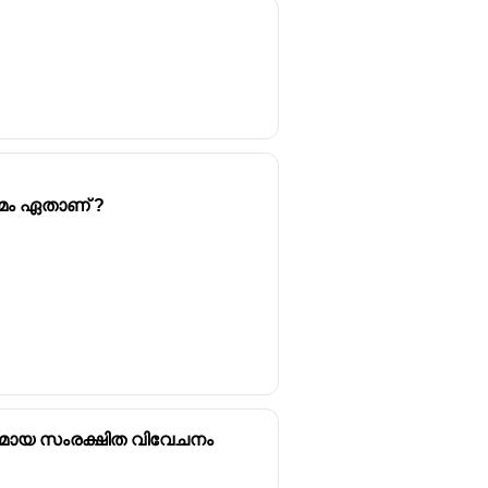
ലൂടെയും സാമൂഹിക
്ന ഒരു വനിതാ
മം ഏതാണ് ?
മൂഹിക പദവി
ലമായ സംരക്ഷിത വിവേചനം