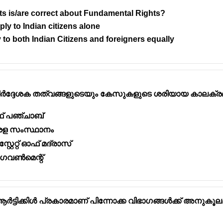
ts is/are correct about Fundamental Rights?
ly to Indian citizens alone
y to both Indian Citizens and foreigners equally
 രമാബായി സ്ഥാപിച്ച ആര്യ മഹിള സഭ, വിദ്യാഭ്യാസത്തി
ീകളെ ശാക്തീകരിക്കുക എന്ന ലക്ഷ്യത്തോടെ പ്രവർത്തിക്കുന
ർദ്ദേശക തത്വങ്ങളുടെയും കേസുകളുടെ ശരിയായ കാലക്ര
ാസവും തൊഴിൽ പരിശീലനവും നൽകുന്നതിനൊപ്പം അവരുടെ സാ
ഘടന പ്രവർത്തിച്ചു.
 ഓഫ് പഞ്ചാബ്
േരള സംസ്ഥാനം
റേറ്റ് ഓഫ് മദ്രാസ്
 ഗവൺമെന്റ്
ടിക്കിൾ പ്രകാരമാണ് പിന്നോക്ക വിഭാഗങ്ങൾക്ക് അനുകൂ