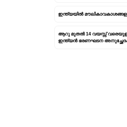
ഇന്ത്യയിൽ മൗലികാവകാശങ്ങളു
ആറു മുതൽ 14 വയസ്സ് വരെയുള്ള
ഇന്ത്യൻ ഭരണഘടന അനുച്ഛേദ