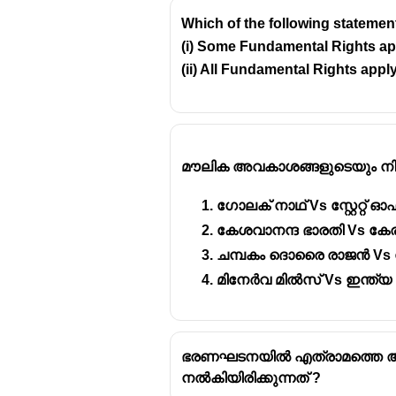
Which of the following statemen
(i) Some Fundamental Rights app
(ii) All Fundamental Rights appl
1882-ൽ പൂനെയിൽ പണ്ഡിറ്റ
പരിഷ്കരണത്തിലൂടെയും സ്ത്ര
സംഘടനയായിരുന്നു.
മൗലിക അവകാശങ്ങളുടെയും നി
സ്ത്രീകൾക്ക് വിദ്യാഭ്യ
മെച്ചപ്പെടുത്തുന്നതിനും സം
ഗോലക് നാഥ്‌ Vs സ്റ്റേറ്റ്
കേശവാനന്ദ ഭാരതി Vs ക
ചമ്പകം ദൊരൈ രാജൻ Vs സ്റ്
മിനേർവ മിൽസ് Vs ഇന്ത്യ
ഭരണഘടനയിൽ എത്രാമത്തെ ആർട്
നൽകിയിരിക്കുന്നത് ?