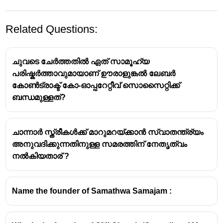
Related Questions:
ചുവടെ ചേർത്തതിൽ ഏത് സാമൂഹ്യ
പരിഷ്കർത്താവുമായാണ് ഊരാളുങ്കൽ ലേബർ
കോൺട്രാക്ട് കോ-ഓപ്പറേറ്റീവ് സൊസൈറ്റിക്ക്
ബന്ധമുള്ളത്?
കേരള നവോത്ഥാനം:
ആത്മവിദ്യാസംഘം
ചാന്നാർ സ്ത്രീകൾക്ക് മാറുമറയ്ക്കാൻ സ്വാതന്ത്ര്യം
പ്രധാന വ്യക്തിത്വം:
വാഗ്ഭടാനന്ദൻ
(1885-
അനുവദിക്കുന്നതിനുള്ള സമരത്തിന് നേതൃത്വം
1971) - യഥാർത്ഥ പേര് വേലായുധൻ, കണ്ണൂർ
നൽകിയതാര് ?
ജില്ലയിലെ പാceniaയിൽ ജനിച്ചു.
സ്ഥാപനം:
ആത്മവിദ്യാസംഘം (1917,
കോഴിക്കോട്)
Name the founder of Samathwa Samajam :
ലക്ഷ്യം:
സാമൂഹിക അനാചാരങ്ങൾക്കും
അന്ധവിശ്വാസങ്ങൾക്കുമെതിരെ പോരാടുക,
ജാതിവ്യവസ്ഥയുടെ പേരിൽ നിലനിന്നിരുന്ന