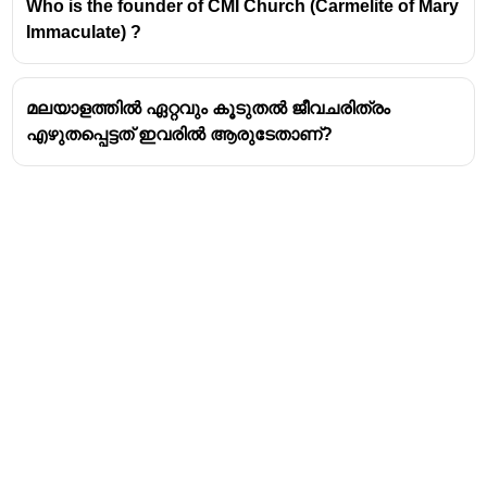
Who is the founder of CMI Church (Carmelite of Mary
അനീതികൾക്കെതിരെ ശബ്ദമുയർത്തുക,
Immaculate) ?
വിജ്ഞാനം പ്രചരിപ്പിക്കുക.
പ്രധാന പ്രവർത്തനങ്ങൾ:
മലയാളത്തിൽ ഏറ്റവും കൂടുതൽ ജീവചരിത്രം
സമൂഹത്തിലെ അധഃസ്ഥിത
എഴുതപ്പെട്ടത് ഇവരിൽ ആരുടേതാണ്?
വിഭാഗങ്ങളുടെ ഉന്നമനത്തിനായി
പ്രവർത്തിച്ചു.
വിദ്യാഭ്യാസത്തിന്റെ പ്രാധാന്യം
ഊന്നിപ്പറയുകയും വിദ്യാലയങ്ങൾ
സ്ഥാപിക്കുകയും ചെയ്തു.
'യോഗ kshemam' എന്ന പേരിൽ ഒരു
പത്രവും 'Oru Naal Oru Kanivu' എന്ന
പേരിൽ ഒരു പുസ്തകവും
പ്രസിദ്ധീകരിച്ചു.
'kadu paranjathaanu athyavashyam'
എന്ന മുദ്രാവാക്യം ഉയർത്തി.
മറ്റ് പ്രധാന സംഘടനകൾ: