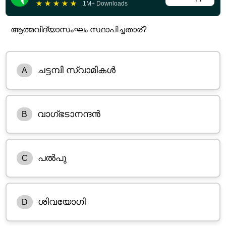
★
★
★
★
★
1M+ Downloads
ആത്മവിദ്യാസംഘം സ്ഥാപിച്ചതാര്?
ചട്ടമ്പി സ്വാമികൾ
A
വാഗ്ഭടാനന്ദൻ
B
പൽപു
C
ശിവയോഗി
D