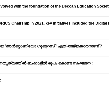
volved with the foundation of the Deccan Education Socie
BRICS Chairship in 2021, key initiatives included the Digital He
 'അൻറ്റൊണിയോ ഗുട്ടെറസ് ' ഏത് രാജ്യക്കാരനാണ് ?
നേതൃത്വത്തിൽ ബംഗാളിൽ രൂപം കൊണ്ട സംഘടന :
: