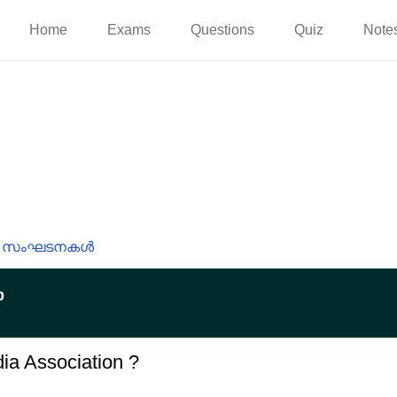
Home
Exams
Questions
Quiz
Note
സംഘടനകൾ
p
ia Association ?