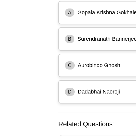
Gopala Krishna Gokhal
A
Surendranath Bannerje
B
Aurobindo Ghosh
C
Dadabhai Naoroji
D
Related Questions: