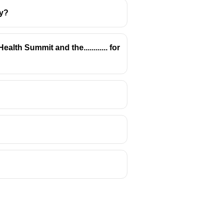
ty?
alth Summit and the............ for