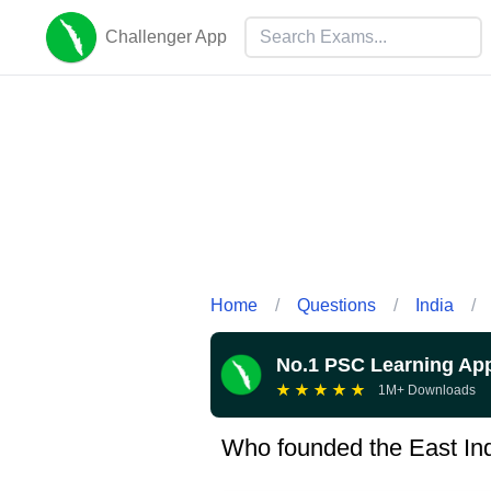
Challenger App
Home
/
Questions
/
India
/
No.1 PSC Learning Ap
★
★
★
★
★
1M+ Downloads
Who founded the East Ind