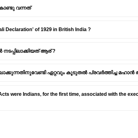
ണ്ടു വന്നത്
Declaration' of 1929 in British India ?
ുവും സൈനിക സഹായ വ്യവസ്ഥയും
നടപ്പിലാക്കിയത് ആര് ?
Wellesley) 1798 മുതൽ 1805 വരെ ബ്രിട്ടീഷ് ഇന്ത്യയുടെ ഗ
്റെ കടുവ' (
Tiger of Bengal
) എന്ന് വിശേഷിപ്പിച്ചു.
തിർത്തികൾ വികസിപ്പിക്കുന്നതിനും ബ്രിട്ടീഷ് മേൽക്കോയ്മ സ്
ക്കുന്നതിനുവേണ്ടി ഏറ്റവും കൂടുതൽ പ്രവർത്തിച്ച മഹാൻ
 പ്രധാന നയങ്ങളിലൊന്നാണ്
സൈനിക സഹായ വ്യവസ്ഥ
(Su
്ഥയുടെ പ്രധാന സവിശേഷതകൾ:
cts were Indians, for the first time, associated with the exe
ക്കുന്ന ഇന്ത്യൻ നാട്ടുരാജ്യങ്ങൾ സ്വന്തമായി ഒരു സൈ
രക്ഷയ്ക്കായി ബ്രിട്ടീഷ് സൈന്യത്തെ തങ്ങളുടെ പ്രദേശത്ത
ാലനത്തിനുള്ള ചെലവ് നാട്ടുരാജ്യങ്ങൾ വഹിക്കണം, അല