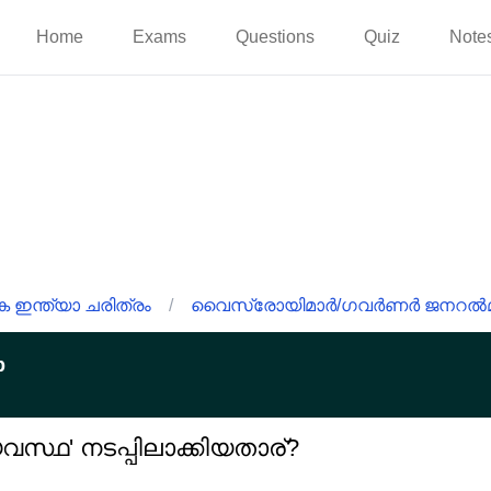
Home
Exams
Questions
Quiz
Note
ഇന്ത്യാ ചരിത്രം
/
വൈസ്രോയിമാർ/ഗവർണർ ജനറൽ
p
ഥ' നടപ്പിലാക്കിയതാര്?