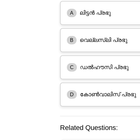
ലിട്ടൻ പ്രഭു
A
വെല്ലസ്ലി പ്രഭു
B
ഡൽഹൗസി പ്രഭു
C
കോൺവാലിസ് പ്രഭു
D
Related Questions: