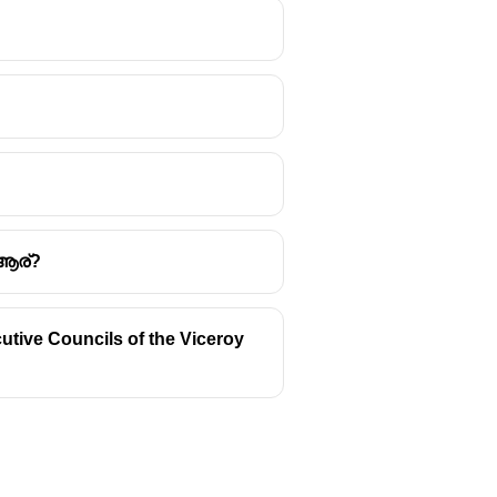
വർണർ ജനറലായിരുന്നു.
ഥാപിക്കുന്നതിനും വേണ്ടി
 ആര്?
bsidiary Alliance).
cutive Councils of the Viceroy
ന്യത്തെ നിലനിർത്താൻ
് നിലനിർത്താൻ അവർ
്ലെങ്കിൽ അതിനുപകരമായി