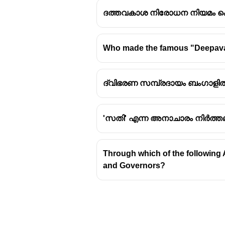
ദത്തവകാശ നിരോധന നിയമം കൊ
Who made the famous "Deepavali 
വെല്ലസ്ലി പ്രഭ
ദ്വിഭരണ സമ്പ്രദായം ബംഗാളിൽ 
വെല്ലസ്ലി പ്രഭു
(Lord 
അദ്ദേഹം സ്വയം 'ബംഗാളിന
ബ്രിട്ടീഷ് ഇന്ത്യയുടെ അ
'സതി' എന്ന അനാചാരം നിർത്തലാ
അദ്ദേഹം നടപ്പിലാക്കിയ
സൈനിക സഹായ വ്യവസ
Through which of the following A
and Governors?
ഈ വ്യവസ്ഥയിൽ ഒപ്പുവെ
പാടില്ലായിരുന്നു.
നാട്ടുരാജ്യങ്ങളുടെ സു
നിർബന്ധിതരായിരുന്നു.
ഈ സൈന്യത്തിന്റെ പരിപ