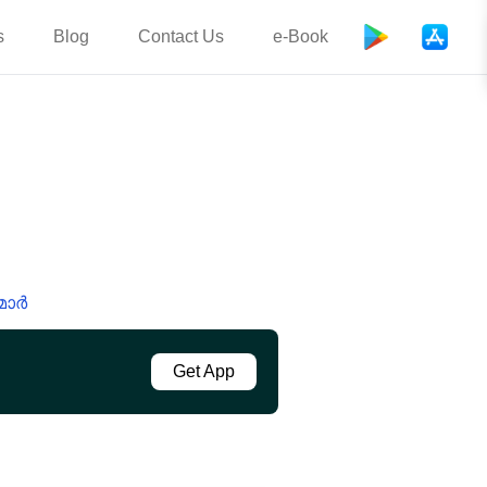
s
Blog
Contact Us
e-Book
മാർ
Get App