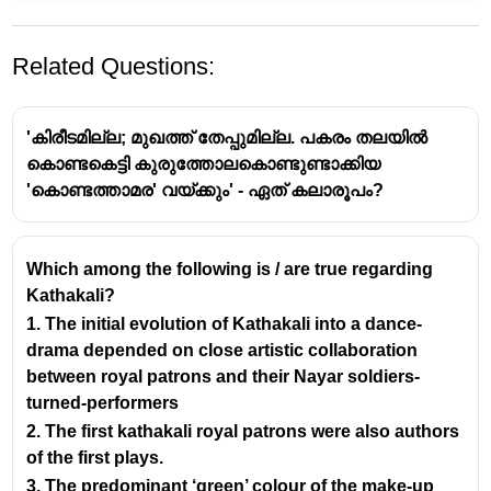
Related Questions:
'കിരീടമില്ല; മുഖത്ത് തേപ്പുമില്ല. പകരം തലയിൽ
കൊണ്ടകെട്ടി കുരുത്തോലകൊണ്ടുണ്ടാക്കിയ
'കൊണ്ടത്താമര' വയ്ക്കും' - ഏത് കലാരൂപം?
കഥകളി കേരളത്തിന്റെ ക്ലാസിക്കൽ നൃത്ത
Which among the following is / are true regarding
നാടക കലാരൂപമാണ്. ഇത് 17-ാം നൂറ്റാണ്ടിൽ
Kathakali?
വികസിപ്പിച്ചെടുത്തതാണ്. കഥകളിയുടെ
ഉപജ്ഞാതാവായി കരുതുന്നത് കോട്ടാരക്കര
1. The initial evolution of Kathakali into a dance-
തമ്പുരാൻ (മാഹേശ്വരൻ എലയത്ത് തമ്പുരാൻ)
drama depended on close artistic collaboration
ആണ്. അദ്ദേഹം കോട്ടാരക്കര രാജകുടുംബത്തിലെ
between royal patrons and their Nayar soldiers-
അംഗമായിരുന്നു.
turned-performers
2. The first kathakali royal patrons were also authors
കഥകളിയുടെ വികസനത്തിൽ പ്രധാന
of the first plays.
സംഭാവനകൾ നൽകിയ വ്യക്തിയാണ്
കോട്ടാരക്കര തമ്പുരാൻ. അദ്ദേഹം പരമ്പരാഗത
3. The predominant ‘green’ colour of the make-up