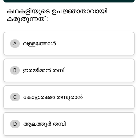
കഥകളിയുടെ ഉപജ്ഞാതാവായി
കരുതുന്നത് :
വള്ളത്തോൾ
A
ഇരയിമ്മൻ തമ്പി
B
കോട്ടാരക്കര തമ്പുരാൻ
C
ആലത്തൂർ തമ്പി
D