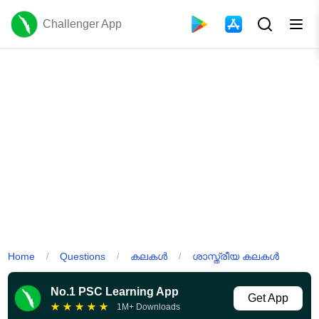
Challenger App
Home
Questions
കലകൾ
ശാസ്ത്രീയ കലകൾ
/
/
/
No.1 PSC Learning App
Get App
★
★
★
★
★
1M+ Downloads