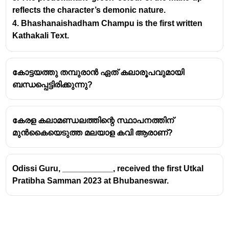
കേരളീയ കലാരൂപങ്ങളായ കൂടിയാട്ടം, തെയ്യം,
reflects the character’s demonic nature.
മുദിയേറ്റ് എന്നിവയുടെ ഘടകങ്ങൾ സമന്വയിപ്പിച്ച്
4. Bhashanaishadham Champu is the first written
കഥകളിയെ ഒരു പൂർണ്ണ കലാരൂപമായി
Kathakali Text.
വികസിപ്പിച്ചു.
മറ്റ് ഓപ്ഷനുകളിൽ വള്ളത്തോൾ നാരായണ
കോട്ടയത്തു തമ്പുരാൻ ഏത് കലാരൂപവുമായി
മേനോൻ പ്രശസ്ത കവിയാണ്, ഇരയിമ്മൻ തമ്പി
ബന്ധപ്പെട്ടിരിക്കുന്നു?
പ്രശസ്ത കവിയും സംഗീതസംവിധായകനുമാണ്,
ആലത്തൂർ തമ്പി വൈദ്യശാസ്ത്രത്തിലും
സാഹിത്യത്തിലും പ്രശസ്തനാണ്. എന്നാൽ
കേരള കലാമണ്ഡലത്തിന്റെ സ്ഥാപനത്തിന്
കഥകളിയുടെ ഉപജ്ഞാതാവ് കോട്ടാരക്കര
മുൻകൈയെടുത്ത മലയാള കവി ആരാണ്?
തമ്പുരാൻ മാത്രമാണ്
Odissi Guru, ___________, received the first Utkal
Pratibha Samman 2023 at Bhubaneswar.