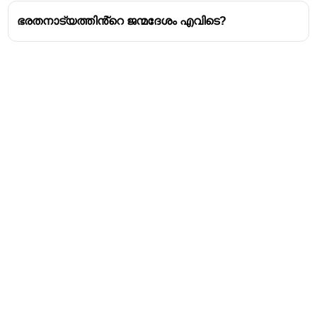
ഭരതനാട്യത്തിൻ്റെ ജന്മദേശം എവിടെ?
Address
Valamkottil Towers,
Judgemukku,
Download Challenger App