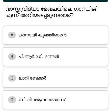
വാസ്തുവിദ്യാ മേഖലയിലെ ഗാന്ധിജി
എന്ന് അറിയപ്പെടുന്നതാര്?
കാനായി കുഞ്ഞിരാമൻ
A
പി.ആർ.ഡി. ദത്തൻ
B
ലാറി ബേക്കർ
C
സി.വി. ആനന്ദബോസ്
D