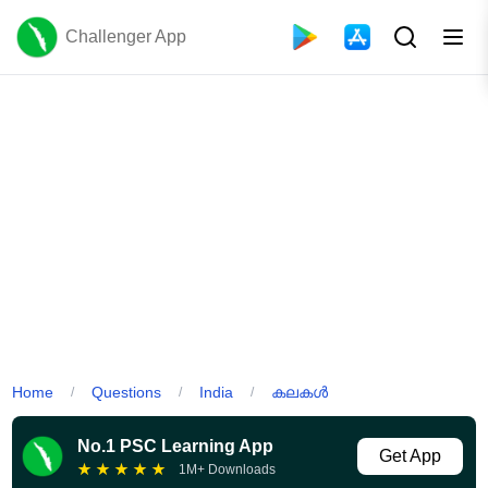
Challenger App
Home
Questions
India
കലകൾ
/
/
/
No.1 PSC Learning App
Get App
★
★
★
★
★
1M+ Downloads