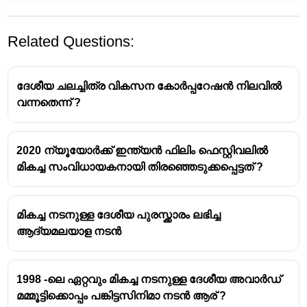
Related Questions:
ദേശീയ ചലച്ചിത്ര വികസന കോർപ്പറേഷൻ നിലവിൽ
വന്നതെന്ന് ?
2020 ന്യൂയോർക്ക് ഇന്ത്യൻ ഫിലിം ഫെസ്റ്റിവലിൽ
ദേവികാറാണി
മികച്ച സംവിധായകനായി തിരഞ്ഞെടുക്കപ്പെട്ടത് ?
"ഇന്ത്യൻ സിനിമയിലെ ആദ്യ വനിത"
എന്നറിയപ്പെടുന്ന വ്യക്തി.
മികച്ച നടനുള്ള ദേശീയ പുരസ്ക്കാരം ലഭിച്ച
പ്രഥമ ദാദാസാഹിബ് ഫാൽകെ പുരസ്കാര
ആദ്യമലയാള നടൻ
ജേതാവ് (1969)
1998 -ലെ ഏറ്റവും മികച്ച നടനുള്ള ദേശീയ അവാർഡ്
മമ്മൂട്ടിക്കൊപ്പം പങ്കിട്ടസിനിമാ നടൻ ആര് ?