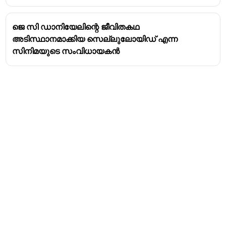
ജെ സി ഡാനിയേലിന്റെ ജീവിതകഥ
അടിസ്ഥാനമാക്കിയ സെല്ലുലോയിഡ് എന്ന
സിനിമയുടെ സംവിധായകൻ
Address