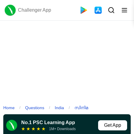
Challenger App
Home
Questions
India
സിനിമ
/
/
/
No.1 PSC Learning App
Get App
★
★
★
★
★
1M+ Downloads