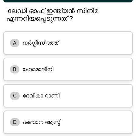
'ലേഡി ഓഫ് ഇന്ത്യൻ സിനിമ'
എന്നറിയപ്പെടുന്നത് ?
നർഗ്ഗീസ് ദത്ത്
A
ഹേമമാലിനി
B
ദേവികാ റാണി
C
ഷബാന ആസ്മി
D